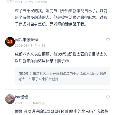
2021-08-20 08:02:36
过了五十岁的我，听完节目开始重新审视自己了，以前
是个有很多想法的人，但是被生活琐碎磨得麻木，对孩
子焦虑对自身焦虑，薛老师的话点醒了我。
闻起来像妖怪
2021-08-18 17:14:33
成都老乡来表白颠颠，每次听知识性太强的节目听太久
以后就来颠颠这里休息下脑子😘
颠颠桑
：虽然其实只是在成都读过书不是成都人但还是感谢
老乡！！累了来小阳台就好
lsy慢慢
2021-08-18 04:25:49
颠颠 可以讲讲编辑部哥哥姐姐们眼中的北京吗？我很想