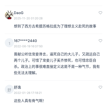
DaoG
2025-11-20 01:20:28
想到了西方古希腊苏格拉底为了理想主义赴死的故事
167****2440
1
2022-06-19 16:37:50
晋献公听信宠妾谗言，逼死自己的大儿子，又疏远自己
两个儿子。可惜了宠妾儿子奚齐惨死，也可惜忠臣自
杀。政治上的事很难直接定义这是不是一种气节，我有
些无法太理解。
舒逸
舒
2022-01-26 17:18:21
这些人真有骨气啊！