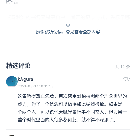
时代。
《春秋》的书名又是来自书中固定的记录方式，先标示哪
一年，然后说哪个季节的哪一月。例如“春正月”、“夏六
感谢试听试读，登录查看全部内容
月”、“秋八月”，或者是“冬十月”，因为每一条都有春夏秋
冬，于是就简省称为《春秋》。
精选评论
共 12 条
本集编辑：小蝉
kAgura
7
2021-08-17 10:15:58
这集听得热血沸腾，首次感受到柏拉图那个理念世界的
威力，为了一个信念可以做得如此猛烈极致。如果是一
个两个人，可以说他天赋异禀行事不同常人，但如果一
整个时代里面的人很多都如此，就不得不深思了。