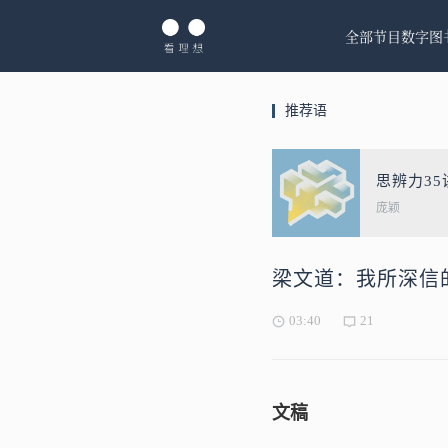
全部节目
数字图
推荐语
思辨力3
庞颖
梁文道：我所深信
03:40
21
文稿