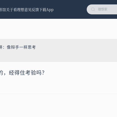
书馆
关于看理想
意见反馈
下载App
5讲：像辩手一样思考
的，经得住考验吗？