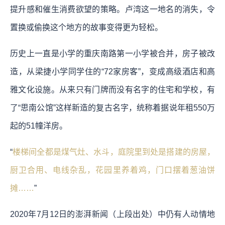
提升感和催生消费欲望的策略。
卢湾这一地名的消失，令
置换或偷换这个地方的故事变得更为轻松。
历史上一直是小学的重庆南路第一小学被合并，房子被改
造，从梁捷小学同学住的“72家房客”，变成高级酒店和高
雅文化设施。从来只有门牌而没有名字的住宅和学校，有
了“思南公馆”这样新造的复古名字，统称着据说年租550万
起的51幢洋房。
“
楼梯间全都是煤气灶、水斗，庭院里到处是搭建的房屋，
厨卫合用、电线杂乱，花园里养着鸡，门口摆着葱油饼
摊……
”
2020年7月12日的澎湃新闻（上段出处）中仍有人动情地