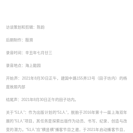
访谈策划和剪辑：陈韵
后期制作：殷漪
录音时间：辛丑年七月廿三
录音地点：海上懿园
开始声：2021年8月30日正午，建国中路155弄13号（田子坊内）的杨
度故居内部
结尾声：2021年8月30日正午的田子坊内。
关于“51人”：作为出版计划的“51人”，脱胎于2016年第十一届上海双年
展的“51人”项目，其任务是探索出版作为动员、书写、纪录、创造与改
变的潜力。“51人”应“横竖横”播客节目之邀，于2021年启动播客节目，