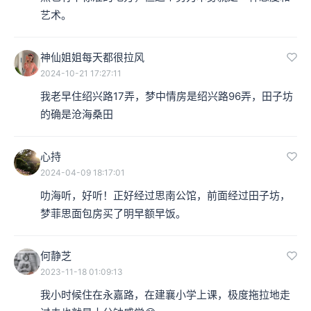
艺术。
神仙姐姐每天都很拉风
2024-10-21 17:27:11
我老早住绍兴路17弄，梦中情房是绍兴路96弄，田子坊
的确是沧海桑田
心持
2024-04-09 18:17:01
叻海听，好听！正好经过思南公馆，前面经过田子坊，
梦菲思面包房买了明早额早饭。
何静芝
2023-11-18 01:09:13
我小时候住在永嘉路，在建襄小学上课，极度拖拉地走