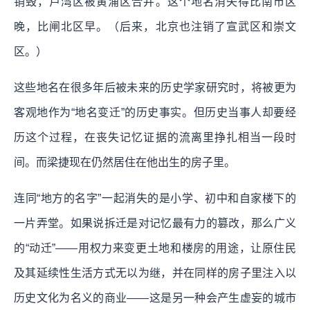
销毁，卢湾区被黄浦区合并。这个地名消失得比南市区
晚，比闸北区早。（后来，北京也注销了宣武区和崇文
区。）
这些地名在很多年后被未来的历史学家研究时，将被更为
客观地作为“地名变迁”的历史事实。但历史当事人却要经
历这个过程，在丧失记忆证据的流离里挣扎相当一段时
间。而梁捷现在仍然居住在他出生的房子里。
连同“地方的名字”一起消失的是小学、初中和自家楼下的
一片弄堂。
如果说拆迁是对记忆最有力的篡改，那么广义
的“动迁”——用权力来变更土地和楼房的用途，让原住民
及其延续性生活方式无以为继，并在同样的房子里注入以
历史文化为名义的商业——这是另一种会产生虚妄的城市