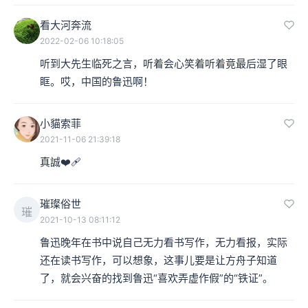
看大河奔流
2022-02-06 10:18:05
听到大先生临死之言，听着会心笑着听着竟最后湿了眼
眶。哎，中国的鲁迅啊！
小貓索菲
2021-11-06 21:39:18
真誠❤️‍🩹
璀璨俗世
璀
2021-10-13 08:11:12
鲁迅晚年在书中说自己无力看书写作，无力看报，实际
还在读书写作，可以想象，这事儿要是让方舟子知道
了，就会兴奋的找到鲁迅“喜欢弄虚作假”的“铁证”。