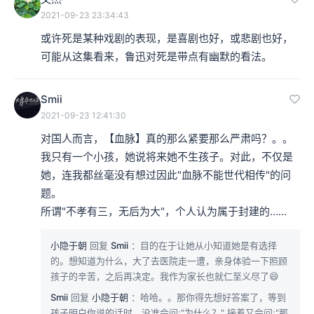
2021-09-23 23:34:43
或许死是某种戏剧的表现，是喜剧也好，或悲剧也好，
可能从这集看来，鲁迅对死是带点有幽默的看法。
Smii
2021-09-23 12:41:30
对国人而言，【血脉】真的那么紧要那么严肃吗？。。
我只有一个小孩，她说将来她不生孩子。对此，不仅是
她，连我都丝毫没有想过因此"血脉不能世代相传"的问
题。

所谓"不孝有三，无后为大"，个人认为属于封建的……
小隐于朝
回复
Smii
：目的在于让她从小知道她是有选择
的。想知道为什么，大了去医院走一遭，亲身体验一下照顾
孩子的辛苦，之后再决定。我作为家长也就仁至义尽了😄
Smii
回复
小隐于朝
：哈哈。。那你得先想好答案了，等到
孩子明白你说的话时，没准会问:"为什么？" 接着又会问:"那