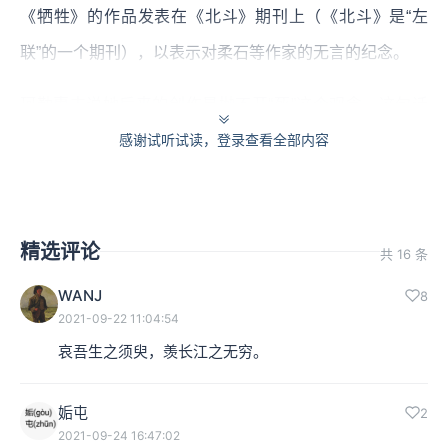
《牺牲》的作品发表在《北斗》期刊上（《北斗》是“左
联”的一个期刊），以表示对柔石等作家的无言的纪念。
珂勒惠支说她后来的创作是抛不开“死”这个观念，这句话
引起了鲁迅的同感。鲁迅说：
感谢试听试读，登录查看全部内容
“但回忆十余年前，对于死却还没有感到这么深切。大约我
们的生死久已被人们随意处置，认为无足重轻，所以自己
精选评论
共 16 条
也看得随随便便，不像欧洲人那样的认真了。有些外国人
WANJ
8
说，中国人最怕死。这其实是不确的，——但自然，每不
2021-09-22 11:04:54
免模模胡胡的死掉则有之。”
哀吾生之须臾，羡长江之无穷。
本集编辑：小马
姤屯
2
2021-09-24 16:47:02