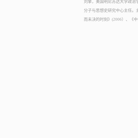
刘擎，美国明尼苏达大学政治
分子与思想史研究中心主任。主
而未决的时刻》(2006）、《中