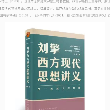
学博士（2003）。现任华东师范大学紫江特聘教授，政治学系博士生导师，兼
要研究领域为西方思想史、政治哲学、世界政治与当代政治思潮。发表著作包括
国有多特殊》(2013）、《纷争的年代》(2021）和《刘擎西方现代思想讲义》(2