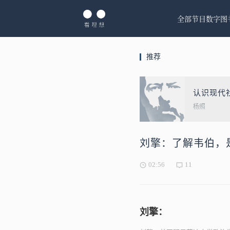
全部节目
数字图
推荐
认识现代
杨照
刘擎：了解韦伯，
02:56
11
刘擎：