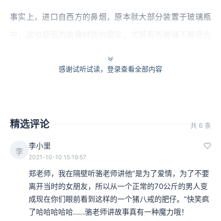
事实上，进口自西方的鼻烟，原本就大部分装置于玻璃瓶
中，这也是因为玻璃材质的稳定，尤其有色玻璃不易受光
与受潮，且不易受味道侵染。但您必定记得我们说过，身
感谢试听试读，登录查看全部内容
为好奇宝宝的康熙皇帝，热衷开发制造中国玻璃，这项新
技术，后来也大量应用在鼻烟壶制作中。
精选评论
共 6 条
李小里
李
2021-10-10 15:19:57
郑老师，我在隔壁听骆老师讲他“是为了爱情，为了不要
离开当时的女朋友，所以从一个正常的70公斤的男人变
成现在你们眼前看到这样的一个猪八戒的肥仔。”快笑疯
了哈哈哈哈哈……骆老师讲故事真有一种魔力哦！