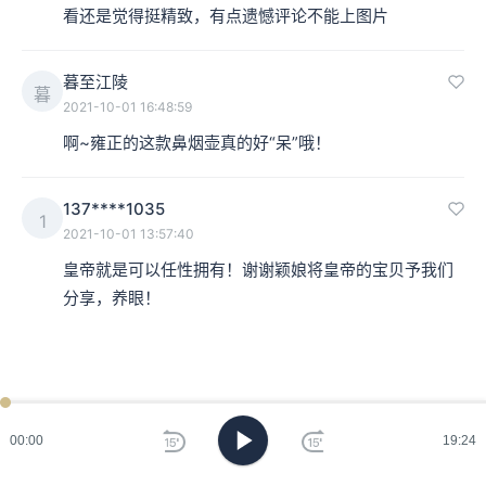
看还是觉得挺精致，有点遗憾评论不能上图片
暮至江陵
暮
2021-10-01 16:48:59
啊~雍正的这款鼻烟壶真的好“呆”哦！
137****1035
1
2021-10-01 13:57:40
皇帝就是可以任性拥有！谢谢颖娘将皇帝的宝贝予我们
分享，养眼！
00:00
19:24
清 乾隆 黑玻璃洒金星鼻烟壶