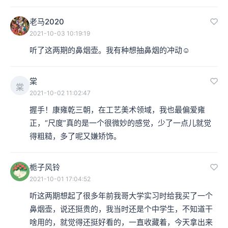
老马2020
2021-10-03 10:19:19
听了这两期的鼻烟壶。我有种想抽鼻烟的冲动☺️
棠
棠
2021-10-02 11:02:47
握手！康雍乾三朝，在工艺美术领域，我也最偏爱雍
正，“尺度”真的是一个很微妙的感觉，少了一点儿就觉
清 乾隆 蓝色透明玻璃刻花鼻烟壶
得粗糙，多了呢又嫌矫饰。
当我们看着这些鼻烟壶——简直像颜料被打翻了，蓝色
栀子风铃
的：蓝色透明玻璃内刻花、蓝色玻璃胎描金、如梦幻的淡
2021-10-01 17:04:52
蓝色；黑色的：黑玻璃洒金星。
听这两期想起了很多年前我哥大学实习时给我买了一个
鼻烟壶，说还挺贵的，我当时还是个中学生，不知道干
啥用的，就觉得还挺好看的，一直收藏着，今天拿出来