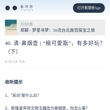
打开看理想App
共56集
郑颖 · 梦里寻梦：50次台北故宫探宝之旅
40. 清·鼻烟壶 | “極可愛翫”，有多好玩？
（下）
19:24
6
收听提示
1、“呆白”是什么白？
2、乾隆皇帝将文物玉器改为鼻烟壶，你怎么看？