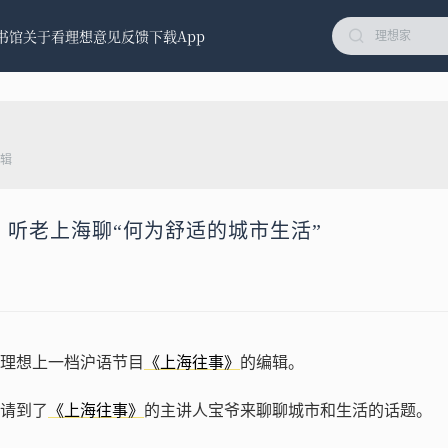
书馆
关于看理想
意见反馈
下载App
辑
大壹：听老上海聊“何为舒适的城市生活”
理想上一档沪语节目
《上海往事》
的编辑。
请到了
《上海往事》
的主讲人宝爷来聊聊城市和生活的话题。