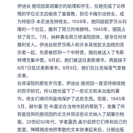
较地密切了。请注意，德国纳粹党是在1933年控制了德国
伊迪丝·施坦因是胡塞尔的助理和学生，在她完成了论移
政权，但是他从1931年开始和纳粹党发生关联了。这就说
情的学位论文后皈依了基督教，担任卡梅尔派修女，成
为特丽莎·本尼迪克特修女。1938年，她同姐姐罗莎从科
明他是比较主动自愿地与纳粹党发生关系。
隆的一个社区，搬到了荷兰的埃赫特。1940年，德国占
领了荷兰。7月，纳粹袭击荷兰修道院团体，搜寻任何非
本集编辑：油条
雅利安人。伊迪丝和罗莎两人和许多其他犹太血统的改
宗者一起，先是被抓到一个中转营，随后被送入了韦斯
特博克集中营。8月初，她们被送往奥斯维辛。两姐妹于
8月7日抵达奥斯维辛。8月9日，她们在比克瑙毒气室被
杀害。

在修道院的那些岁月里，伊迪丝·施坦因一直坚持继续她
的哲学研究，所以她也留下了一些论文和未出版的著
作。修女们竭尽所能地保护了这些东西。但是，1945年
3月，赫尔曼·范·布雷达在当地市民的帮助下，收集了所
有能找到的施坦因的论文并将这些论文纳入了胡塞尔档
案。20世纪50年代，学者露西·盖尔伯把它们带到自己的
家里，殚精竭虑地把零散的文本拼凑起来后，分期出版