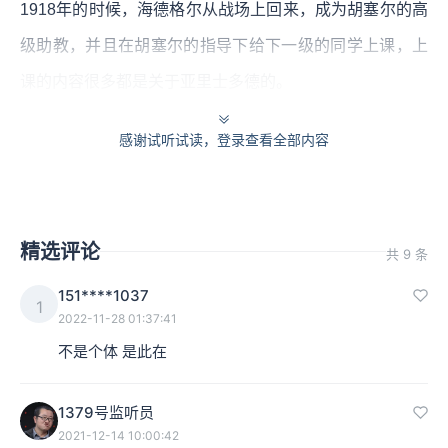
1918年的时候，海德格尔从战场上回来，成为胡塞尔的高
级助教，并且在胡塞尔的指导下给下一级的同学上课，上
课的内容很多都是关于亚里士多德的。
在1923年，他开始担任马堡大学的哲学教授，同时他开始
感谢试听试读，登录查看全部内容
专注撰写他最重要的哲学著作《存在与时间》的第一稿。
在1927年《存在与时间》正式出版了，这使得他不久后也
得到了正教授的职位。
精选评论
共 9 条
1928年，胡塞尔在弗莱堡大学退休，海德格尔辞去了他在
151****1037
1
2022-11-28 01:37:41
马堡大学的位置，来到弗莱堡大学继任自己老师胡塞尔的
不是个体 是此在
哲学讲座的教授的位置。
1379号监听员
从1931年开始，海德格尔与德国纳粹党之间的关系变得比
2021-12-14 10:00:42