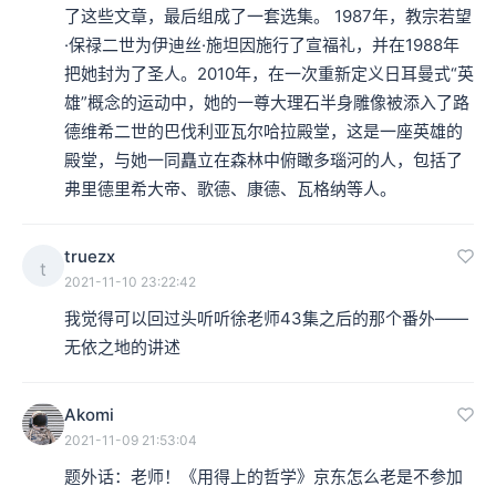
了这些文章，最后组成了一套选集。 1987年，教宗若望
·保禄二世为伊迪丝·施坦因施行了宣福礼，并在1988年
把她封为了圣人。2010年，在一次重新定义日耳曼式“英
雄”概念的运动中，她的一尊大理石半身雕像被添入了路
德维希二世的巴伐利亚瓦尔哈拉殿堂，这是一座英雄的
殿堂，与她一同矗立在森林中俯瞰多瑙河的人，包括了
弗里德里希大帝、歌德、康德、瓦格纳等人。
truezx
t
2021-11-10 23:22:42
我觉得可以回过头听听徐老师43集之后的那个番外——
无依之地的讲述
Akomi
2021-11-09 21:53:04
题外话：老师！《用得上的哲学》京东怎么老是不参加