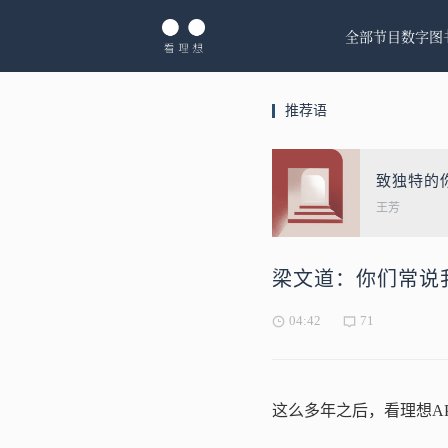
全部节目
数字图
推荐语
致独特的
王芳
梁文道：你们常说
04:42
71
这么多年之后，看理想A