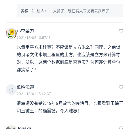
姜松
（主讲人）
：太赞了！现在看大玉戈要去武汉了
小李菜刀
2021-12-05 13:57:11
水量用平方米计算？不应该是立方米么？同理，之前谈
的良渚文化水坝工程量的土方，也应该是立方米计算才
对，所以，这两个数据到底是否真实？为何连计算单位
都搞错了？
低吟浅迴
低
2021-12-01 18:42:37
很幸运没有错过19年9月故宫的良渚展，亲眼看到玉琮王
和玉钺王，的确震撼，令人难忘！
Jouska