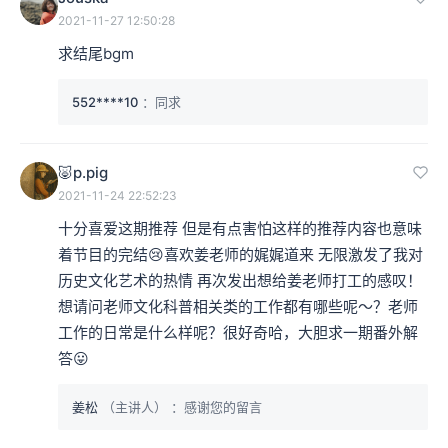
2021-11-27 12:50:28
求结尾bgm
552****10
：同求
🐷p.pig
2021-11-24 22:52:23
十分喜爱这期推荐 但是有点害怕这样的推荐内容也意味
着节目的完结😢喜欢姜老师的娓娓道来 无限激发了我对
历史文化艺术的热情 再次发出想给姜老师打工的感叹！
想请问老师文化科普相关类的工作都有哪些呢～？老师
工作的日常是什么样呢？很好奇哈，大胆求一期番外解
答😛
姜松
（主讲人）
：感谢您的留言