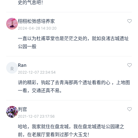
史的气息吧！
器。
栩栩松弛感培养家
2024-04-28 14:30:20
一直以为杜甫草堂也是茫茫之处的，就如良渚古城遗址
公园一般
Ran
R
2022-12-07 22:34:54
讲的精彩，钩起了去青海那两个遗址看看的心 ，上地图
一看，交通还真不易。
判官
本集编辑：香芋
2021-12-07 23:17:56
哈哈，我家就住在盘龙城，我在盘龙城遗址公园建之
前，在老展厅里看到过那个大玉戈！