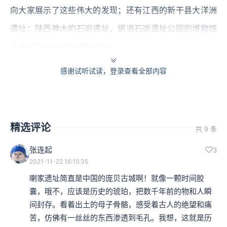
向大家展示了这些伟大的发现；还有江西的新干县大洋洲
遗址；陕西神木的石峁遗址，据说石峁遗址公园的博物馆
也会在不久的将来对外开放。
感谢试听试读，登录查看全部内容
我认为在百年百大考古项目当中，最值得观看的遗址，在
这里我给大家推荐六个。
良渚遗址
精选评论
共 9 条
第一个，位于浙江的良渚。良渚文明在1936年最早发现，
张连起
3
2021-11-22 16:15:35
从1959年开始，考古人员进行了有计划地发掘。在1986年
喇家遗址简直是中国的庞贝古城啊！就像一颗时间胶
的时候，中心地区有一个山叫做反山，这里的考古得到了
囊，哦不，应该是历史的琥珀，把数千年前的物和人瞬
惊人的发现。首先发现了一个巨大的玉琮，还有一个玉
间封存。看着出土的母子骨骼，感受着古人的绝望和痛
苦，仿佛有一丝丝的东西渗透到毛孔。我想，这就是历
钺，现在我们称之为“玉琮王”和“玉钺王”，还有很多的玉