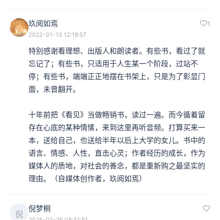
玖阅如焉
1
2022-01-13 12:18:57
特别感谢看理想、出版人和朗读者。有些书，看过了就
忘记了；有些书，只适用于人生某一个阶段，过站不
停；有些书，端端正正地摆在书架上，只是为了彰显门
面，未曾翻开。

十年前把《看见》当做畅销书，读过一遍。而今循着留
存在心底的某种情愫，来到这里再听音频。打算买来一
本，送给自己，也送给半年以后上大学的女儿。书中的
语言、情感、人性，直击心灵；作者经历的成长，作为
媒体人的质地，对社会的善念，都是重新购之最坚实的
理由。（自媒体创作者，玖阅如焉）
倪梦桐
倪
2025-07-26 08:41:51