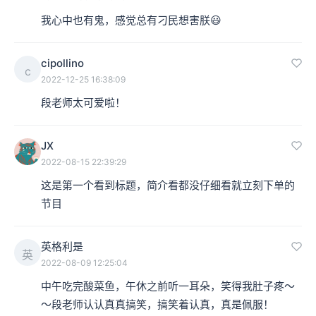
我心中也有鬼，感觉总有刁民想害朕😃
cipollino
c
2022-12-25 16:38:09
段老师太可爱啦！
JX
2022-08-15 22:39:29
这是第一个看到标题，简介看都没仔细看就立刻下单的
节目
英格利是
英
2022-08-09 12:25:04
中午吃完酸菜鱼，午休之前听一耳朵，笑得我肚子疼～
～段老师认认真真搞笑，搞笑着认真，真是佩服！