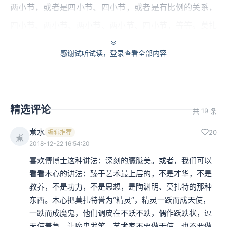
两小节，或者是四小节、四小节，或者是有比例的关系，
四小节、两小节、两小节、两小节、四小节，等等。莫扎
特的作品几乎都有非常好的比例，我们就以下面这一首鼎
感谢试听试读，登录查看全部内容
鼎有名的《G大调弦乐小夜曲》K525第一乐章，来当例子
吧。
我们听这首音乐的时候，就可能马上感觉到，旋律非常的
精选评论
共 19 条
工整，句子写得都有良好的比例，听起来非常非常的舒
煮水
编辑推荐
20
煮
服。然而他只有这样而已吗？我现在一边放这首曲子，一
2018-12-22 16:54:20
喜欢傅博士这种讲法：深刻的朦胧美。或者，我们可以
边算每个乐句的小节给大家听听看。
看看木心的讲法：臻于艺术最上层的，不是才华，不是
教养，不是功力，不是思想，是陶渊明、莫扎特的那种
东西。木心把莫扎特誉为“精灵”，精灵一跃而成天使，
一跌而成魔鬼，他们调皮在不跃不跌，偶作跃跌状，逗
天使着急，让魔鬼发笑。艺术家不要做天使，也不要做