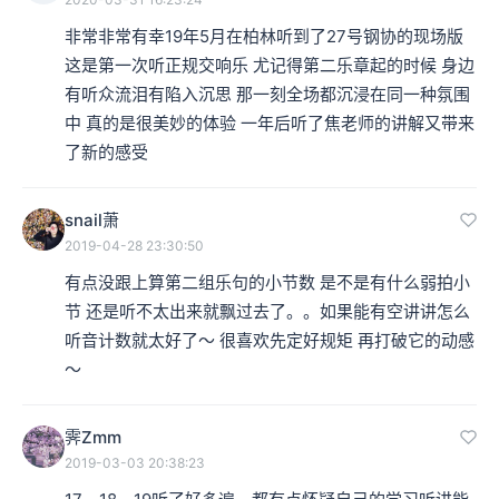
非常非常有幸19年5月在柏林听到了27号钢协的现场版 
这是第一次听正规交响乐 尤记得第二乐章起的时候 身边
有听众流泪有陷入沉思 那一刻全场都沉浸在同一种氛围
中 真的是很美妙的体验 一年后听了焦老师的讲解又带来
了新的感受
snail萧
2019-04-28 23:30:50
有点没跟上算第二组乐句的小节数 是不是有什么弱拍小
节 还是听不太出来就飘过去了。。如果能有空讲讲怎么
听音计数就太好了～ 很喜欢先定好规矩 再打破它的动感
～
霁Zmm
2019-03-03 20:38:23