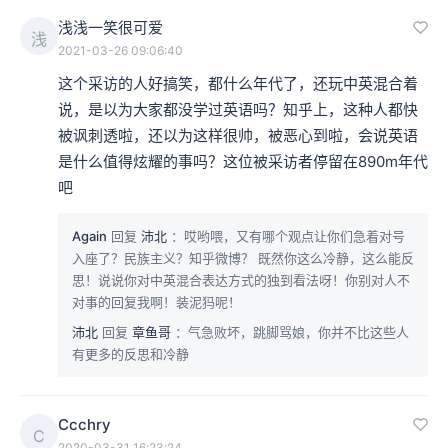
浅浅一笑很可爱
浅
2021-03-26 09:06:40
这个采访的人好搞笑，都什么年代了，还玩中英混合着
说，是以为大家都没学过英语吗？知乎上，这种人都快
被讽刺透啦，还以为这样很帅，被恶心到啦，会说英语
是什么值得炫耀的事吗？这位被采访者停留在890m年代
吧
Again
回复
沛北
：哎哟喂，又有哪个观点让你们急着对号
入座了？民族主义？知乎微博？ 既然你这么冷静，这么能反
思！说说你对中英混合表达方式的独到看法呀！你别对人不
对事的回复我啊！装泥犸呢！
沛北
回复
章鱼哥
：气急败坏，跳脚骂娘，你并不比这些人
有更多的反思和冷静
Ccchry
C
2020-03-31 16:23:24