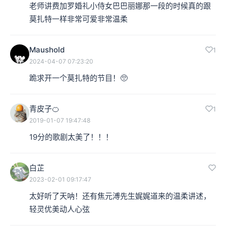
老师讲费加罗婚礼小侍女巴巴丽娜那一段的时候真的跟
莫扎特一样非常可爱非常温柔
Maushold
1
2024-04-07 07:23:20
跪求开一个莫扎特的节目！🥺
青皮子🍊
1
2019-01-07 19:47:48
19分的歌剧太美了！！！
白芷
2023-02-01 09:17:47
太好听了天呐！还有焦元溥先生娓娓道来的温柔讲述，
轻灵优美动人心弦