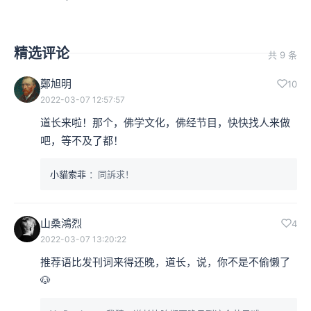
精选评论
共 9 条
鄭旭明
10
2022-03-07 12:57:57
道长来啦！那个，佛学文化，佛经节目，快快找人来做
吧，等不及了都！
小貓索菲
：同訴求！
山桑鴻烈
4
2022-03-07 13:20:22
推荐语比发刊词来得还晚，道长，说，你不是不偷懒了
🐶