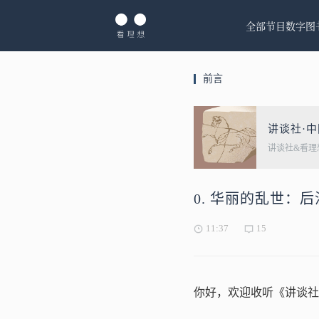
全部节目
数字图
前言
讲谈社·
讲谈社&看理
0. 华丽的乱世：
11:37
15
你好，欢迎收听《讲谈社