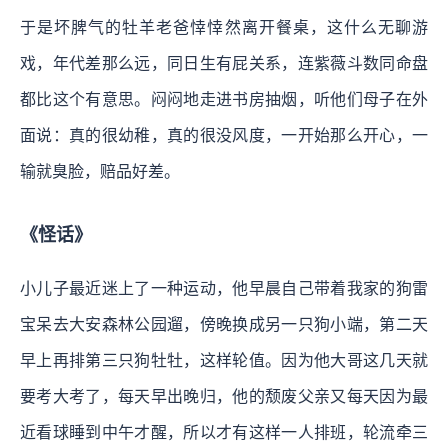
于是坏脾气的牡羊老爸悻悻然离开餐桌，这什么无聊游
戏，年代差那么远，同日生有屁关系，连紫薇斗数同命盘
都比这个有意思。闷闷地走进书房抽烟，听他们母子在外
面说：真的很幼稚，真的很没风度，一开始那么开心，一
输就臭脸，赔品好差。
《怪话》
小儿子最近迷上了一种运动，他早晨自己带着我家的狗雷
宝呆去大安森林公园遛，傍晚换成另一只狗小端，第二天
早上再排第三只狗牡牡，这样轮值。因为他大哥这几天就
要考大考了，每天早出晚归，他的颓废父亲又每天因为最
近看球睡到中午才醒，所以才有这样一人排班，轮流牵三