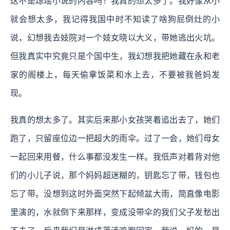
这不是琼瑶小说的内容吗？我真的想太多了。我好像从小
就会想太多，我记得我国中时不知读了啥狗屁倒灶的小
说，幻想我去妓院对一个妓女晓以大义，带她逃出火坑。
但我真实中究竟只是个国中生，我幻想我把她藏在永和老
家的阁楼上，每天偷拿饭菜和水上去，不要被我爸妈发
现。
我真的想太多了。其实后来那小女孩哭着追出去了，她们
跑了，只留座位边一把超大的雨伞。过了一会，她们母女
一起回来用餐，什么事都没发生一样。我低声对着背对他
们的小儿子说，那个妈妈超迷糊的，钥匙忘了带，钱包也
忘了带。没想到这时外面突然下起倾盆大雨，简直像电影
里演的，水就倒下来那样，变成没带伞的我们父子发愁出