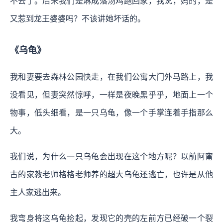
不去了。后来我们是淋成落汤鸡跑回家，我说，妈的，是
又惹到龙王婆婆吗？不该讲她坏话的。
《乌龟》
我和妻要去森林公园快走，在我们公寓大门外马路上，我
没看见，但妻突然惊呼，一样是夜晚黑乎乎，地面上一个
物事，低头细看，是一只乌龟，像一个手掌连着手指那么
大。
我们说，为什么一只乌龟会出现在这个地方呢？以前阿甯
古的家教老师格格老师养的超大乌龟还逃亡，也许是从他
主人家逃出来。
我弯身将这乌龟捡起，发现它的壳的左前方已经破一个裂