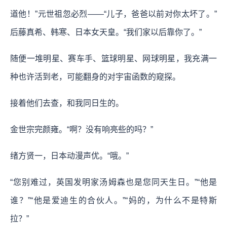
道他！”元世祖忽必烈——“儿子，爸爸以前对你太坏了。”
后藤真希、韩寒、日本女天皇。“我们家以后靠你了。”
随便一堆明星、赛车手、篮球明星、网球明星，我充满一
种也许活到老，可能翻身的对宇宙函数的窥探。
接着他们去查，和我同日生的。
金世宗完颜雍。“啊？没有响亮些的吗？”
绪方贤一，日本动漫声优。“哦。”
“您别难过，英国发明家汤姆森也是您同天生日。”“他是
谁？”“他是爱迪生的合伙人。”“妈的，为什么不是特斯
拉？”