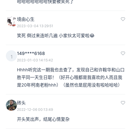
哈哈哈哈哈哈哈快要被笑死了
境由心生
2023-03-04 13:29:51
笑死 倒过来连听几遍 小家伙太可爱啦😂
149****6168
1
2023-01-03 14:15:42
Hhhh听完这一期我也去查了，发现自己和许鞍华和山口
胜平同一天生日耶！（好开心哦都是我喜欢的人而且我
是20年柯南老粉hhh）（虽然也是屁用没有啦哈哈哈）
砖头
2022-12-06 00:13:49
开头笑出声，结尾心情复杂