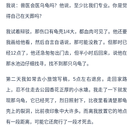
我说：兽医会医乌龟吗？他说，至少比我们专业。你是觉
得自己在天葬吗？
我试着辩驳，那伤口有龟壳1/4大，都血肉可见了。他还要
我画给他看，然后自言自语说，那可能没救了。但那时已
经12点了，他还急匆匆出门去，但半小时后回来，说他在
那水池边仔细找寻，找不到那只乌龟了。
第二天我如常去小旅馆写稿，5点左右退房。走回家路
上，忍不住走去公园香花正厚的小水塘。我走了一下就发
现那乌龟，它已经死了，烈日照射下，比夜里看清楚那龟
壳上的裂洞，比前夜印象中大许多。而离我放置它的地点
有一段距离，可能它还爬行了一段才死去。