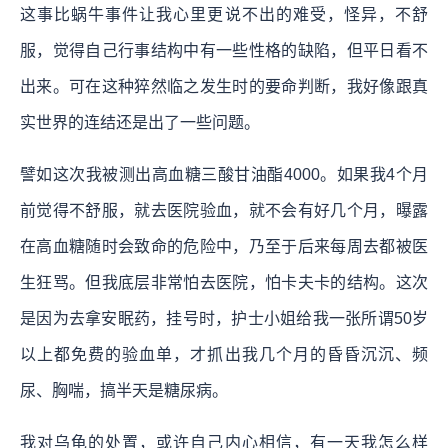
这事比蜗牛事件让我心里更说不出的难受，怪异，不舒
服，觉得自己行事结构中有一些性格的缺陷，但平日看不
出来。可在这种猝然临之发生时的要命判断，我好像跟真
实世界的连结还是出了一些问题。
譬如这次我被测出高血糖三酸甘油酯4000。如果我4个月
前觉得不舒服，就去医院验血，就不会有好几个月，曝露
在高血糖随时会致命的危险中，乃至于后来每周去都被医
生狂骂。但我底层非常怕去医院，怕卡夫卡的结构。这次
是因为去拿安眠药，挂号时，护士小姐给我一张所谓50岁
以上都免费的验血单，才抓出我几个月的昏昏沉沉、频
尿、胸喘，搞半天是糖尿病。
我对乌龟的处置，或许自己内心相信，有一天我怎么样