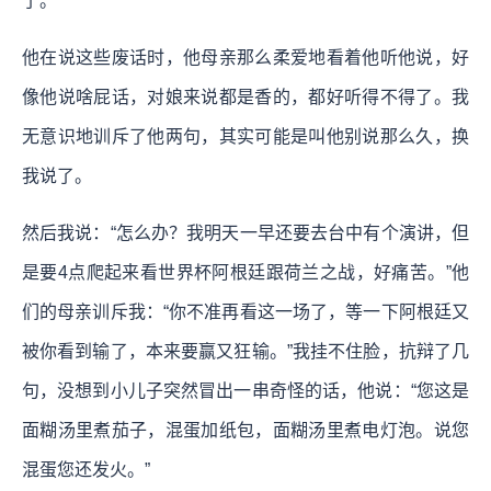
了。
他在说这些废话时，他母亲那么柔爱地看着他听他说，好
像他说啥屁话，对娘来说都是香的，都好听得不得了。我
无意识地训斥了他两句，其实可能是叫他别说那么久，换
我说了。
然后我说：“怎么办？我明天一早还要去台中有个演讲，但
是要4点爬起来看世界杯阿根廷跟荷兰之战，好痛苦。”他
们的母亲训斥我：“你不准再看这一场了，等一下阿根廷又
被你看到输了，本来要赢又狂输。”我挂不住脸，抗辩了几
句，没想到小儿子突然冒出一串奇怪的话，他说：“您这是
面糊汤里煮茄子，混蛋加纸包，面糊汤里煮电灯泡。说您
混蛋您还发火。”