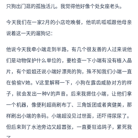
只狗出门逛的孤独活儿。我觉得他好像个处女座老头。
今天我们在一家2月的小店吃晚餐，他叽叽呱呱跟他母亲
说着这一天的遛狗记：
他说今天我牵小端走到半路，有几个很友善的人过来说他
们是动物保护什么单位的，要检查一下小端有没有植入晶
片，有个姐姐还说小端好漂亮的狗，殊不知我们小端一直
在偷偷V她。V这里解释一下，小狗在露齿威胁对方的样
子，就会发出一种V的声音。后来我摁住小端，让他们拿
一个机器，像便利超商刷布丁、三角饭团或者爽健美，那
样刷出小端的条码。小端超没见过世面，还吓得尿尿了。
但后来到了水池旁边又超嚣张，一直要狂追鸽子，累死我