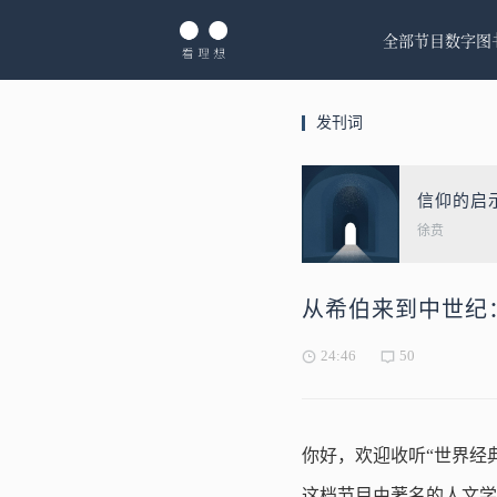
全部节目
数字图
发刊词
信仰的启
徐贲
从希伯来到中世纪
24:46
50
你好，欢迎收听“世界经
这档节目由著名的人文学