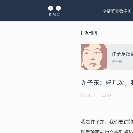
全部节目
数字图
发刊词
许子东细
许子东
许子东：好几次，
13:17
53
我是许子东，我们要讲的
张爱玲面前也会感到威胁