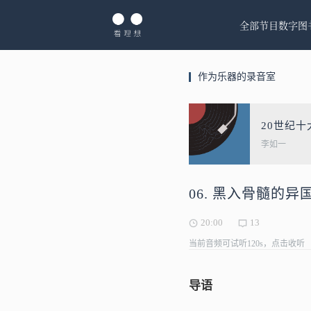
全部节目
数字图
作为乐器的录音室
20世纪
李如一
06. 黑入骨髓的异
20:00
13
当前音频可试听120s，点击收听
导语