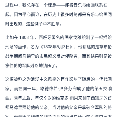
过程中，我总存在一个理想——能将音乐与绘画联系在一
起。因为平心而论，在历史上很多时刻都是音乐与绘画同
时出现的，这些例子举不胜举。
比如在 1808 年，西班牙著名的画家戈雅绘制了一幅描绘
刑场的画作，名为《1808年5月3日》，他讲述的是拿布伦
战争期间马德里的市民起义反对侵略者，而其结果则是被
拿伯伦的军队残忍地镇压了。
这幅被称之为浪漫主义风格的巨作影响了随后的一代代画
家。而在同一年，路德维希·贝多芬完成了他的第五交响
曲。两年之后，年仅 9 岁的维克多·雨果来到了西班牙的首
都马德里拜访他的父亲。当时他的父亲是拿破仑军队的将
军，而亲历了残酷的战争之后的雨果在幼小的心灵中留下