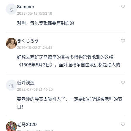
Summer
S
2023-05-18 15:53:18
对啊，音乐专辑都要有封面的
きくじろう
2022-10-22 21:24:45
好想去西班牙马德里的普拉多博物馆看戈雅的这幅
《1808年5月3日》，面对强权争自由永远都是动人的
低吟浅迴
低
2022-07-08 21:45:20
姜老师的导赏太吸引人了，一定要好好听媛媛老师的节
目！
老马2020