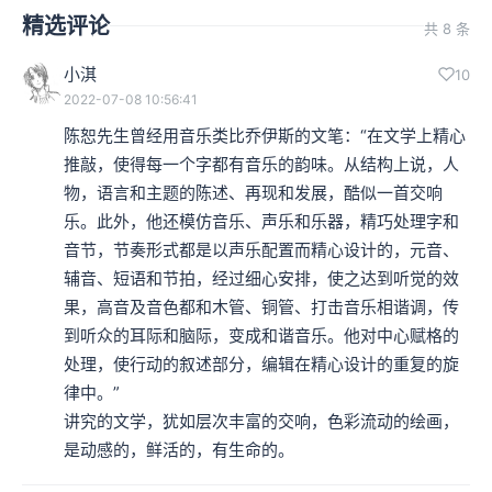
精选评论
共 8 条
小淇
10
2022-07-08 10:56:41
陈恕先生曾经用音乐类比乔伊斯的文笔：“在文学上精心
推敲，使得每一个字都有音乐的韵味。从结构上说，人
物，语言和主题的陈述、再现和发展，酷似一首交响
乐。此外，他还模仿音乐、声乐和乐器，精巧处理字和
音节，节奏形式都是以声乐配置而精心设计的，元音、
辅音、短语和节拍，经过细心安排，使之达到听觉的效
果，高音及音色都和木管、铜管、打击音乐相谐调，传
到听众的耳际和脑际，变成和谐音乐。他对中心赋格的
处理，使行动的叙述部分，编辑在精心设计的重复的旋
律中。”

讲究的文学，犹如层次丰富的交响，色彩流动的绘画，
是动感的，鲜活的，有生命的。