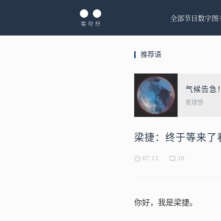
全部节目
数字图
推荐语
气候告急
看理想
梁捷：终于等来了
07:13
10
你好，我是梁捷。