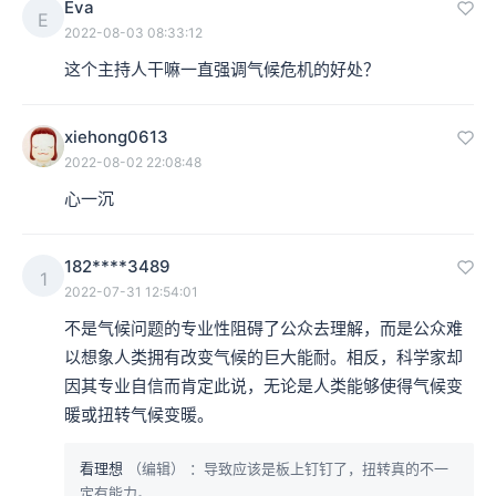
Eva
E
2022-08-03 08:33:12
这个主持人干嘛一直强调气候危机的好处？
xiehong0613
2022-08-02 22:08:48
心一沉
182****3489
1
2022-07-31 12:54:01
不是气候问题的专业性阻碍了公众去理解，而是公众难
以想象人类拥有改变气候的巨大能耐。相反，科学家却
因其专业自信而肯定此说，无论是人类能够使得气候变
暖或扭转气候变暖。
看理想
（编辑）
：导致应该是板上钉钉了，扭转真的不一
定有能力。