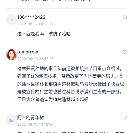
186****2422
1
2022-08-17 11:37:35
这不就是我吗，破防了哈哈
tomorrow
2022-08-10 22:48:27
榆林开荒种地的事几年前还被某航拍节目重点介绍过，
强调了ta的灌溉技术，赞扬改变了当地荒芜的历史之类
的话～且榆林北部植树造林把毛乌素沙漠赶出了陕西也
是被宣传的！之前也看过科普说沙漠和生态的一部分，
但是大众普遍认为植树造林越多越好
阿甘的青年树
阿
2022-08-05 13:12:55