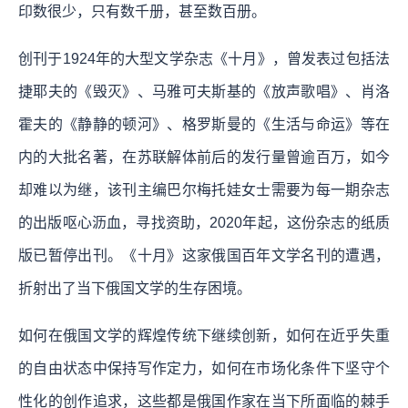
印数很少，只有数千册，甚至数百册。
创刊于1924年的大型文学杂志《十月》，曾发表过包括法
捷耶夫的《毁灭》、马雅可夫斯基的《放声歌唱》、肖洛
霍夫的《静静的顿河》、格罗斯曼的《生活与命运》等在
内的大批名著，在苏联解体前后的发行量曾逾百万，如今
却难以为继，该刊主编巴尔梅托娃女士需要为每一期杂志
的出版呕心沥血，寻找资助，2020年起，这份杂志的纸质
版已暂停出刊。《十月》这家俄国百年文学名刊的遭遇，
折射出了当下俄国文学的生存困境。
如何在俄国文学的辉煌传统下继续创新，如何在近乎失重
的自由状态中保持写作定力，如何在市场化条件下坚守个
性化的创作追求，这些都是俄国作家在当下所面临的棘手