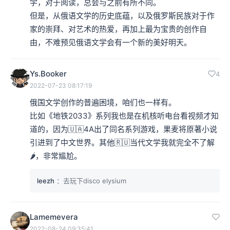
学，对于阅读，总会与之前有所不同。

但是，从俄语文学的历史底蕴，以及俄罗斯民族对于作
家的崇拜、对艺术的热爱，再加上最为宝贵的创作自
由，不难预见俄语文学会有一个新的美好明天。
Ys.Booker
4
2022-07-23 08:17:19
俄国文学创作的普遍困境，咱们也一样有。

比如《地铁2033》系列我也是在机核听电台看视频才知
道的，因为🇺🇦4A出了同名系列游戏，果麦将原著小说
引进到了中文世界。其他🇷🇺当代文学我就完全不了解
🌶️，非常尴尬。
leezh
：去玩下disco elysium
Lamemevera
2022-08-24 09:35:41