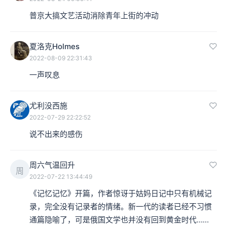
普京大搞文艺活动消除青年上街的冲动
夏洛克Holmes
2022-08-09 22:31:43
一声叹息
尤利没西施
2022-07-29 22:22:52
说不出来的感伤
周六气温回升
周
2022-07-22 13:44:49
《记忆记忆》开篇，作者惊讶于姑妈日记中只有机械记
录，完全没有记录者的情绪。新一代的读者已经不习惯
通篇隐喻了，可是俄国文学也并没有回到黄金时代……