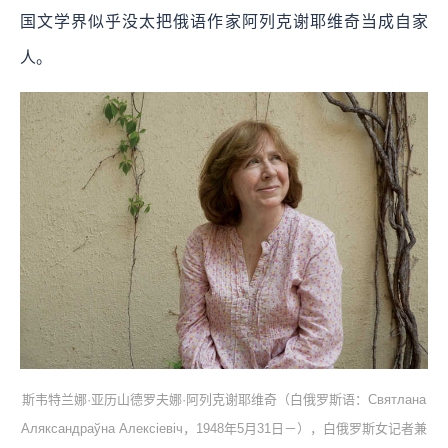
国文学界似乎没太把俄语作家阿列克谢耶维奇当成自家
人。
斯韦特兰娜·亚历山德罗夫娜·阿列克谢耶维奇（白俄罗斯语：Святлана
Аляксандраўна Алексіевіч，1948年5月31日－），白俄罗斯女记者兼