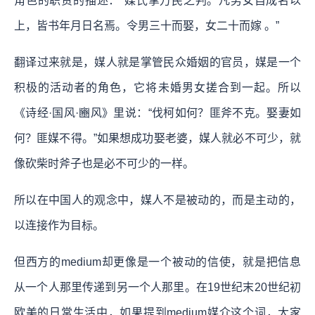
角色的职责的描述：“媒氏掌万民之判。凡男女自成名以
上，皆书年月日名焉。令男三十而娶，女二十而嫁 。”
翻译过来就是，媒人就是掌管民众婚姻的官员，媒是一个
积极的活动者的角色，它将未婚男女搓合到一起。所以
《诗经·国风·豳风》里说：“伐柯如何？匪斧不克。娶妻如
何？匪媒不得。”如果想成功娶老婆，媒人就必不可少，就
像砍柴时斧子也是必不可少的一样。
所以在中国人的观念中，媒人不是被动的，而是主动的，
以连接作为目标。
但西方的medium却更像是一个被动的信使，就是把信息
从一个人那里传递到另一个人那里。在19世纪末20世纪初
欧美的日常生活中，如果提到medium媒介这个词，大家