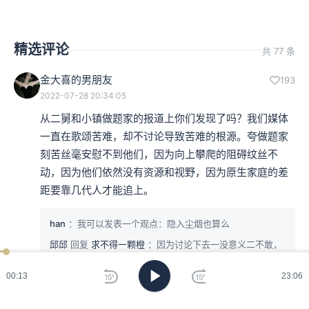
精选评论
共 77 条
金大喜的男朋友
193
2022-07-28 20:34:05
从二舅和小镇做题家的报道上你们发现了吗？我们媒体
一直在歌颂苦难，却不讨论导致苦难的根源。夸做题家
刻苦丝毫安慰不到他们，因为向上攀爬的阻碍纹丝不
动，因为他们依然没有资源和视野，因为原生家庭的差
距要靠几代人才能追上。
han
：我可以发表一个观点：隐入尘烟也算么
邱邱
回复
求不得一颗橙
：因为讨论下去一没意义二不敢，
三是现在的人看不了苦难
00:15
23:06
展开 4 条评论