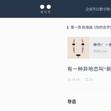
全部节目
数字图
第一场 新海诚《你的名字
神作！一
李叔&3000
有一种异地恋叫“新
24:16
26
导语