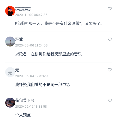
李叔：所以再回到他当年的本行，就是画游戏背景的那么
霹雳霹雳
一个人，他真的是可以让自己的这种背景在说话，就像咱
2020-11-09 06:47:36
们中国的老词：“一切景语皆情语”。但实际上在很多的作
听到讲“那一天，我是不是有什么没做”，又要哭了。
品——包括动画作品——里边，那个背景就很多时候真的
籽篱
就只是个背景，对吧？
2020-05-06 21:24:03
求歌名！在讲到你给我哭那里放的音乐
无
无
2020-05-04 12:32:20
我怀疑我们看的不是同一部电影
荷包菜下蛋
2020-02-12 18:38:58
个人观点
