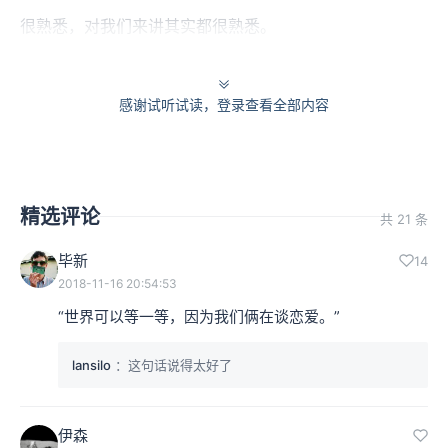
很熟悉，对我们来讲其实都很熟悉。
3000：对，就是比如像《言叶之庭》里面，它这个雨滴在
感谢试听试读，登录查看全部内容
地上弹起水珠，然后这时候你的感受是什么？你能闻到这
个味道，你能闻到空气中有这种雨滴在水泥上的这个味
道，雨滴在树叶上的味道，他通过一种媒体让你产生了另
精选评论
共 21 条
一种通识感。
毕新
14
2018-11-16 20:54:53
“世界可以等一等，因为我们俩在谈恋爱。”
lansilo
：这句话说得太好了
伊森