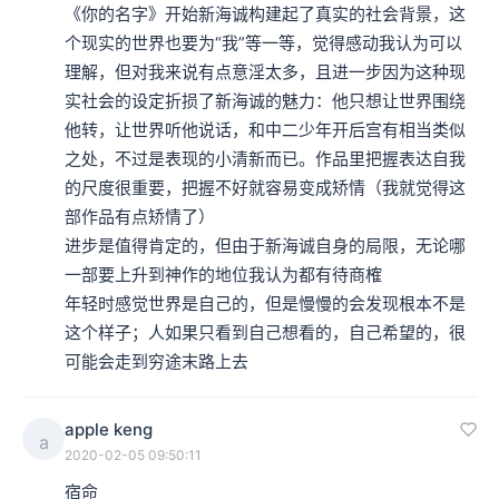
《你的名字》开始新海诚构建起了真实的社会背景，这
个现实的世界也要为“我”等一等，觉得感动我认为可以
理解，但对我来说有点意淫太多，且进一步因为这种现
实社会的设定折损了新海诚的魅力：他只想让世界围绕
他转，让世界听他说话，和中二少年开后宫有相当类似
之处，不过是表现的小清新而已。作品里把握表达自我
的尺度很重要，把握不好就容易变成矫情（我就觉得这
部作品有点矫情了）

进步是值得肯定的，但由于新海诚自身的局限，无论哪
一部要上升到神作的地位我认为都有待商榷

年轻时感觉世界是自己的，但是慢慢的会发现根本不是
这个样子；人如果只看到自己想看的，自己希望的，很
可能会走到穷途末路上去
apple keng
a
2020-02-05 09:50:11
宿命