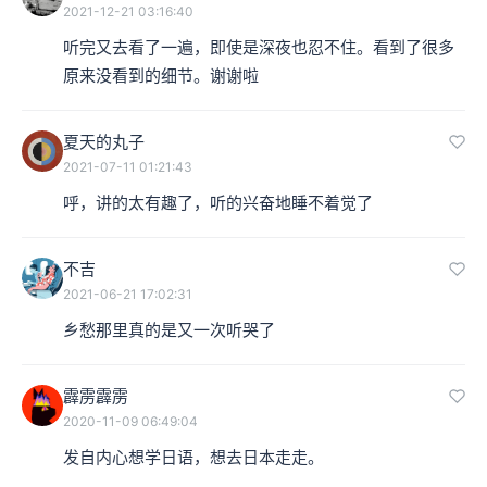
2021-12-21 03:16:40
听完又去看了一遍，即使是深夜也忍不住。看到了很多
原来没看到的细节。谢谢啦
夏天的丸子
2021-07-11 01:21:43
呼，讲的太有趣了，听的兴奋地睡不着觉了
不吉
2021-06-21 17:02:31
乡愁那里真的是又一次听哭了
霹雳霹雳
2020-11-09 06:49:04
新海诚电影《言叶之庭》，2013年5月13日在日本上映。
发自内心想学日语，想去日本走走。