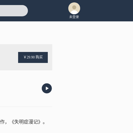
未登录
￥29.90 购买
作，《失明症漫记》。