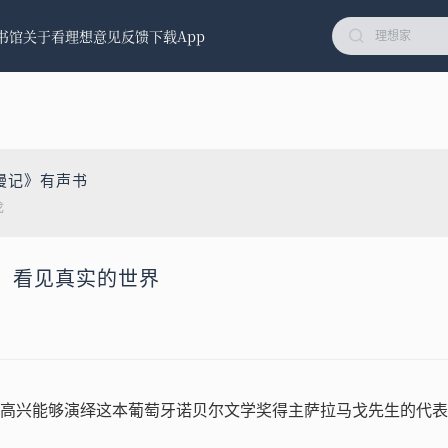
书馆
关于看理想
意见反馈
下载App
漫记》有声书
戈
，看见真实的世界
高兴能够演绎这本葡萄牙诺贝尔文学奖得主萨拉马戈先生的代表