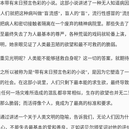
本带有末日预言色彩的小说。这部小说讲述了一种无人知道病因
人们就把这种病叫做"盲流感"，盲人的"盲"，流行性感冒的"流
把病人和密切接触者隔离在一个废弃的精神病院里。那些失去了
至最终失去了为人最基本的尊严，各种荒诞的戏码就轮番上演，
明，她亲眼见证了人类最丑陋的欲望和最不可救药的脆弱。
重见光明呢？人类能不能够拯救自身呢？这一切的答案，就期待
之所以被称为是“带有末日预言色彩的小说”，是因为它塑造了
的社会。
在这部小说里，人们只剩下最本能的求生欲，最终导致
类任何一场灾难所造成的混乱都非常相似，生存的欲望也并无二
那么脆弱；而活得像个人，竟成为了最高的标准和要求。
通过讲述一个关于人类文明的隐喻，告诉我们，
无论人们因为什
之心，不能失去最基本的爱和善良。
正如诺贝尔颁奖词对他的评价