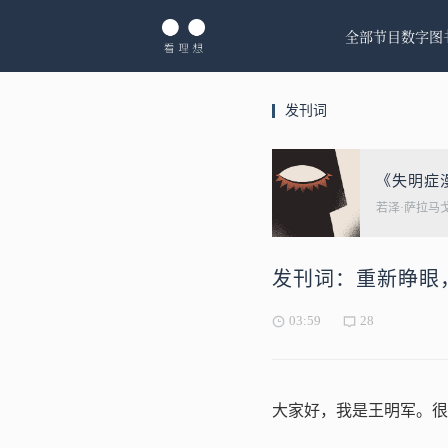
全部节目
数字图
发刊词
《失明症
若泽·萨拉马
发刊词：重新睁眼
03:59
28
大家好，我是王明军。很