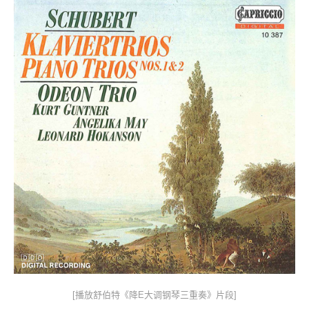
[播放舒伯特《降E大调钢琴三重奏》片段]