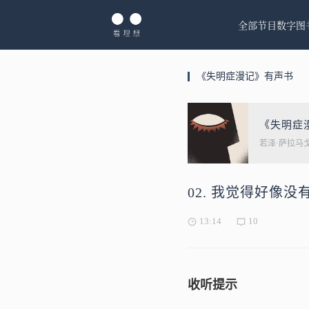
全部节目
数字图
《失明症漫记》有声书
《失明症
若泽·萨拉马
02. 我觉得好像没
13:14
10
收听提示