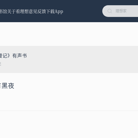
书馆
关于看理想
意见反馈
下载App
漫记》有声书
戈
有黑夜