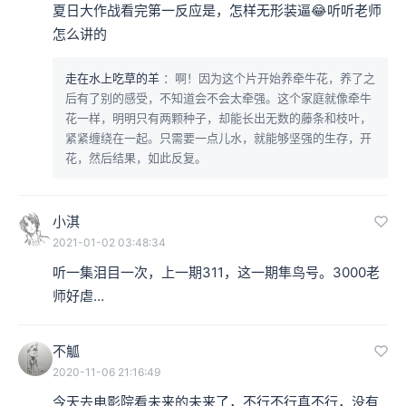
夏日大作战看完第一反应是，怎样无形装逼😂听听老师
怎么讲的
走在水上吃草的羊
：啊！因为这个片开始养牵牛花，养了之
后有了别的感受，不知道会不会太牵强。这个家庭就像牵牛
花一样，明明只有两颗种子，却能长出无数的藤条和枝叶，
紧紧缠绕在一起。只需要一点儿水，就能够坚强的生存，开
花，然后结果，如此反复。
小淇
细田守（Mamoru Hosoda），生于1967年9月19日
2021-01-02 03:48:34
听一集泪目一次，上一期311，这一期隼鸟号。3000老
李叔：今天我们要聊的，就是他的作品《夏日大作战》，
师好虐…
也是他个人第二部原创动画电影作品。下面简单介绍一下
这个作品。
不觚
2020-11-06 21:16:49
细田守电影《夏日大作战》，2009年8月1日在日本上映。
今天去电影院看未来的未来了，不行不行真不行，没有