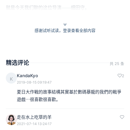
就是今天我们聊的这位导演——细田守。
3000：对，是细田守导演。
感谢试听试读，登录查看全部内容
精选评论
共 25 条
KandaKyo
2
K
2019-08-15 09:19:47
夏日大作戰的故事結構其實基於數碼暴龍的我們的戰爭
遊戲⋯很喜歡很喜歡。
走在水上吃草的羊
2021-07-14 13:24:17