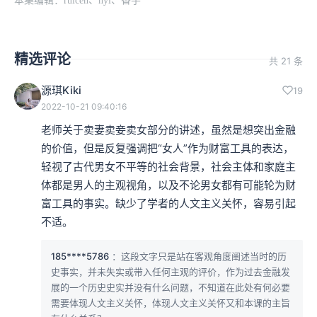
本集编辑：ruicen、hyl、香芋
精选评论
共 21 条
源琪Kiki
19
2022-10-21 09:40:16
老师关于卖妻卖妾卖女部分的讲述，虽然是想突出金融
的价值，但是反复强调把“女人”作为财富工具的表达，
轻视了古代男女不平等的社会背景，社会主体和家庭主
体都是男人的主观视角，以及不论男女都有可能轮为财
富工具的事实。缺少了学者的人文主义关怀，容易引起
不适。
185****5786
：这段文字只是站在客观角度阐述当时的历
史事实，并未失实或带入任何主观的评价，作为过去金融发
展的一个历史史实并没有什么问题，不知道在此处有何必要
需要体现人文主义关怀，体现人文主义关怀又和本课的主旨