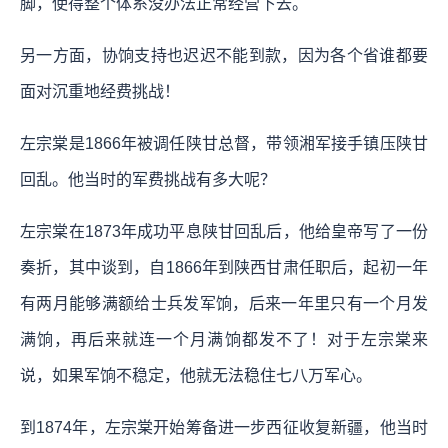
脚，使得整个体系没办法正常经营下去。
另一方面，协饷支持也迟迟不能到款，因为各个省谁都要
面对沉重地经费挑战！
左宗棠是1866年被调任陕甘总督，带领湘军接手镇压陕甘
回乱。他当时的军费挑战有多大呢？
左宗棠在1873年成功平息陕甘回乱后，他给皇帝写了一份
奏折，其中谈到，自1866年到陕西甘肃任职后，起初一年
有两月能够满额给士兵发军饷，后来一年里只有一个月发
满饷，再后来就连一个月满饷都发不了！对于左宗棠来
说，如果军饷不稳定，他就无法稳住七八万军心。
到1874年，左宗棠开始筹备进一步西征收复新疆，他当时