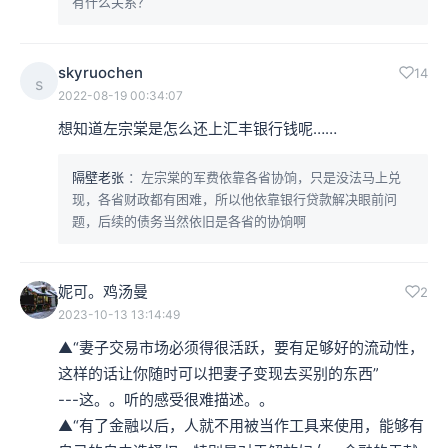
有什么关系？
skyruochen
14
s
2022-08-19 00:34:07
想知道左宗棠是怎么还上汇丰银行钱呢……
隔壁老张
：左宗棠的军费依靠各省协饷，只是没法马上兑
现，各省财政都有困难，所以他依靠银行贷款解决眼前问
题，后续的债务当然依旧是各省的协饷啊
妮可。鸡汤曼
2
2023-10-13 13:14:49
▲“妻子交易市场必须得很活跃，要有足够好的流动性，
这样的话让你随时可以把妻子变现去买别的东西”

---这。。听的感受很难描述。。

▲“有了金融以后，人就不用被当作工具来使用，能够有