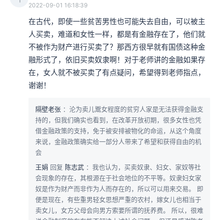
2022-09-01 16:18:39
在古代，即使一些贫苦男性也可能失去自由，可以被主
人买卖，难道和女性一样，都是有金融存在了，他们就
不被作为财产进行买卖了？那西方很早就有国债这种金
融形式了，依旧买卖奴隶啊！对于老师讲的金融如果存
在，女人就不被买卖了有点疑问，希望得到老师指点，
谢谢！
隔壁老张
：沦为卖儿鬻女程度的贫穷人家是无法获得金融支
持的，但我们确实也看到，在改革开放初期，很多女性也凭
借金融政策的支持，免于被安排被物化的命运，从这个角度
来说，金融政策确实给一部分人带来了希望和获得自由的机
会
王娟
回复
陈志武
：我也认为，买卖奴隶、妇女、家奴等社
会现象的存在，其根源在于社会地位的不平等。奴隶妇女家
奴是作为财产而非作为人而存在的，所以可以用来交易。 即
便是现在，有些重男轻女思想严重的农村，嫁女儿也相当于
卖女儿，女方父母会向男方索要所谓的抚养费。 所以，很难