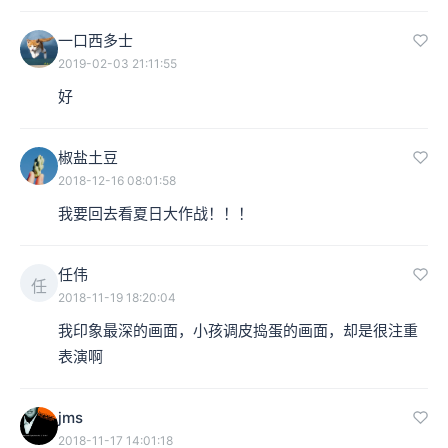
一口西多士
2019-02-03 21:11:55
《数码宝贝 我们的战争游戏》デジモンアドベンチャー ぼくらのウォ
好
ーゲーム!（2000）。
椒盐土豆
本集编辑：lavie
2018-12-16 08:01:58
我要回去看夏日大作战！！！
任伟
任
2018-11-19 18:20:04
我印象最深的画面，小孩调皮捣蛋的画面，却是很注重
表演啊
jms
2018-11-17 14:01:18