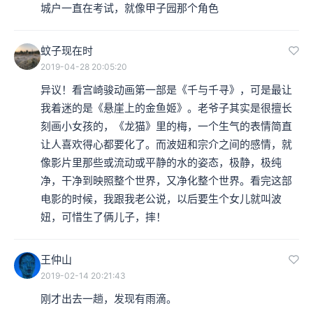
城户一直在考试，就像甲子园那个角色
蚊子现在时
2019-04-28 20:05:20
异议！看宫崎骏动画第一部是《千与千寻》，可是最让
我着迷的是《悬崖上的金鱼姬》。老爷子其实是很擅长
刻画小女孩的，《龙猫》里的梅，一个生气的表情简直
让人喜欢得心都要化了。而波妞和宗介之间的感情，就
像影片里那些或流动或平静的水的姿态，极静，极纯
净，干净到映照整个世界，又净化整个世界。看完这部
电影的时候，我跟我老公说，以后要生个女儿就叫波
妞，可惜生了俩儿子，摔！
王仲山
2019-02-14 20:21:43
刚才出去一趟，发现有雨滴。