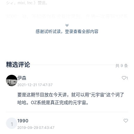
シィ，mixi, Inc.）营运。
3000：对。不知道你有没有注意到，在第一次看到“OZ系
统”内部的时候，有些弹幕会说“欸？我怎么觉得这么眼熟
感谢试听试读，登录查看全部内容
啊”，其实，这个系统在2000年就已经呈现过一次了。
李叔：细田守之前导演过大概只有40分钟左右的电影，叫
精选评论
《数码宝贝大冒险 我们的战争游戏！》（ぼくらのウォー
共 9 条
ゲーム!）。我看的过程之中就不停地惊呼，这不就是《夏
伊森
1
2021-12-21 17:47:37
日大作战》吗，这不是一模一样吗？
要是这期节目放在今天讲，就可以用“元宇宙”这个词了
3000：对，一模一样。
哈哈。OZ系统是真正完成的元宇宙。
1990
1
2019-09-29 07:43:47