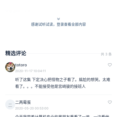
本集编辑：大壹
感谢试听试读，登录查看全部内容
精选评论
共 3 条
totoro
2020-11-17 10:04:11
听了这集 下定决心把怪物之子看了。尴尬的想哭。太难
看了。。。不能接受他是宫崎骏的接班人
二两霉蛋
二
2020-05-20 00:53:00
今天我带着计算机专业的男朋友重看了一遍，一边看他