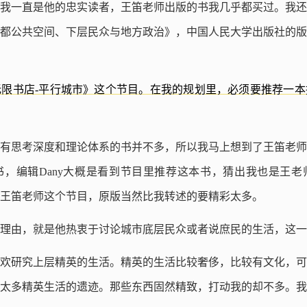
我一直是他的忠实读者，王笛老师出版的书我几乎都买过。我还记
都公共空间、下层民众与地方政治》，中国人民大学出版社的版
限书店-平行城市》这个节目。在我的规划里，必须要推荐一本
有思考深度和理论体系的书并不多，所以我马上想到了王笛老师
，编辑Dany大概是看到节目里推荐这本书，猜出我也是王老
王笛老师这个节目，原版当然比我转述的要精彩太多。
理由，就是他热衷于讨论城市底层民众或者说庶民的生活，这一
欢研究上层精英的生活。精英的生活比较奢侈，比较有文化，可
太多精英生活的遗迹。那些东西固然精致，打动我的却不多。我