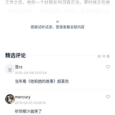
工作之后，他的一个好朋友叫河森正治，那时候正在做
《超时空要塞》，就叫了好多人去帮忙，因为那时候人力
严重不足，他作为原画师就去画原画。还因此产生了一个
感谢试听试读，登录查看全部内容
词汇叫“庵野式爆炸”，因为他特别擅长画爆炸的画面。
精选评论
共 10 条
曾rz
曾
2020-04-08 23:51:54
当年看《他和她的故事》超喜欢
mercury
2019-05-01 10:56:10
听到橙汁曲哭了