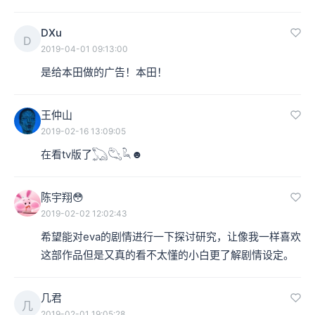
DXu
D
2019-04-01 09:13:00
是给本田做的广告！本田！
《超时空要塞》，又译为马克罗斯，是一部日本电视动画。1982年10月
王仲山
3日首次在日本TBS电视台播出，共36集；与《超时空世纪》、《超时
2019-02-16 13:09:05
空骑团》合称为“超时空系列”，为超时空系列的第一部。同时也是超时
在看tv版了𓆏𓆡𓆗☻
空要塞系列第一作。
后来，在杂志上看到了一个招募的通知，招募画师，然后
陈宇翔😳
他就去了，去之后发现这作品是宫崎骏的吉卜力工作室的
2019-02-02 12:02:43
希望能对eva的剧情进行一下探讨研究，让像我一样喜欢
《风之谷》，都是非常知名的作品。
这部作品但是又真的看不太懂的小白更了解剧情设定。
本集编辑：Lavie
几君
几
2019-02-01 19:05:28