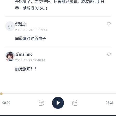
开始看了，才觉得好，后来就经常看，凌波丽和明日
香，梦想呀(⊙o⊙)
倪胜杰
倪
2018-12-24 00:27:00
同最喜欢这首曲子
🍒mainno
2018-11-29 12:46:14
丽党报道！！
00:00
23:36