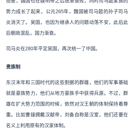
但是，魏国也在魏明帝之后逐渐衰败，同时司马懿家族的
势力成长了起来，公元265年，魏国被司马懿的孙子司马
炎消灭了。吴国，也因为继承人的问题动荡不安，此后此
后朝政混乱，国力渐衰。
司马炎在280年平定吴国，再次统一了中国。
贵族制
东汉末年和三国时代的这些割据的群雄，他们的军事基础
就是豪族势力，他们从地方豪族手中获得兵源。不过，群
雄在扩大势力范围的时候，依然对汉王朝的体制保持着尊
重。比如曹操拥戴汉献帝，刘备自称是汉室，他们还要在
名义上利用原有的汉家体制。