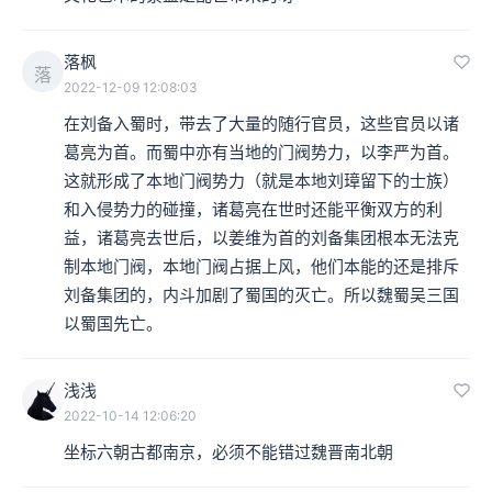
落枫
落
2022-12-09 12:08:03
在刘备入蜀时，带去了大量的随行官员，这些官员以诸
葛亮为首。而蜀中亦有当地的门阀势力，以李严为首。
这就形成了本地门阀势力（就是本地刘璋留下的士族）
和入侵势力的碰撞，诸葛亮在世时还能平衡双方的利
益，诸葛亮去世后，以姜维为首的刘备集团根本无法克
制本地门阀，本地门阀占据上风，他们本能的还是排斥
刘备集团的，内斗加剧了蜀国的灭亡。所以魏蜀吴三国
以蜀国先亡。
浅浅
2022-10-14 12:06:20
坐标六朝古都南京，必须不能错过魏晋南北朝