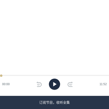
ken
已过
期
00:00
11:52
刷
新
订阅节目，收听全集