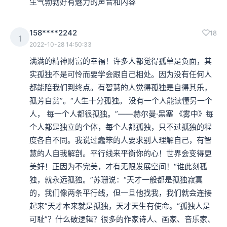
生气勃勃好有魅力的声音和内容
158****2242
18
1
2022-10-28 14:50:33
满满的精神财富的幸福！许多人都觉得孤单是负面，其
实孤独不是可怜而要学会跟自己相处。因为没有任何人
都能陪我们到终点。有智慧的人觉得孤独是自得其乐，
孤芳自赏”。“人生十分孤独。 没有一个人能读懂另一个
人， 每一个人都很孤独。”——赫尔曼·黑塞 《雾中》每
个人都是独立的个体，每个人都孤独，只不过孤独的程
度各自不同。我说过蠢笨的人要求别人理解自己，有智
慧的人自我解剖。平行线来平衡你的心！世界会变得更
美好！正因为不完美，才有无限发展空间！“谁此刻孤
独，就永远孤独。”苏珊说：“天才一般都是孤独寂寞
的，我们像两条平行线，但一旦他找我，我们就会连接
起来”天才本来就是孤独，天才天生有使命。“孤独人是
可耻”？什么破逻辑？很多的作家诗人、画家、音乐家、