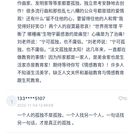
作曲家、发明家等等家都要孤独，独立思考安静地去创
作！很多流行曲和那些乱七八糟的公众号都是错的爱情
观！还有什么“留不住他的心，要留得住他的人和胃”我
觉得好好笑😊！两个人的寂寞最悲哀！“世界用常理 平
衡了 哪種痛”生物学最感激的是痛觉！心痛是为了治痛！
刘老师说：“宁可孤独，也不庸俗。”刘老师说：“宁可孤
独，也不庸俗。”法文孤独是太阳！这几年来，一直都在
做教育的事情！因为所家都是一家人，是美食家也是生
活家亦是教育家！期待等待你写《情感教育》！许多人
不知道生活美学，缺乏人文关怀和基础教育与情感教育
跟生死教育。
133****5107
10
1
2022-11-04 12:46:08
一个人的孤独不是孤独，一个人找另一个人，一句话找
另一句话，才是真正的孤独 。