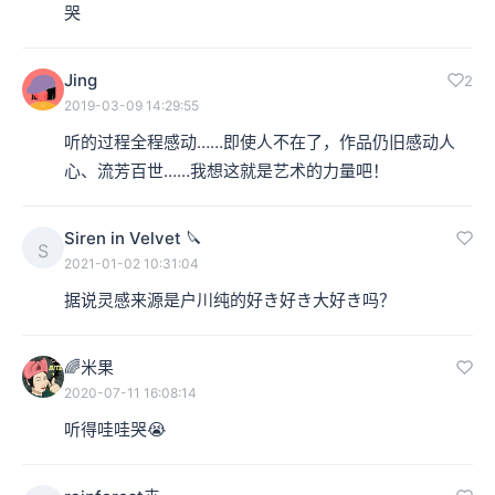
哭
其实也是一部杰作。
Jing
2
2019-03-09 14:29:55
听的过程全程感动……即使人不在了，作品仍旧感动人
心、流芳百世……我想这就是艺术的力量吧！
Siren in Velvet 🔪
S
2021-01-02 10:31:04
据说灵感来源是户川纯的好き好き大好き吗？
🌈米果
2020-07-11 16:08:14
听得哇哇哭😭