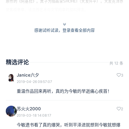
原作的《阿基拉》。其子为插画家SHOHEI（大友升平）。大友克洋亦
是紫绶褒章、法兰西艺术与文学勋章的双料得主。
3000：他一边上学，一边学影像表达。他毕竟是想画漫
感谢试听试读，登录查看全部内容
画，所以就各种投稿，跟大友克洋结识了之后，就去当大
友克洋的助手，这个事情对他来讲是影响非常大的，包括
他的画风、叙事手法，以及在画面中放信息量的方式，全
精选评论
共 12 条
都受大友克洋的影响。
Janice六夕
3
李叔：大家现在熟知的今敏，是动画导演，实际上他是以
2019-04-26 09:57:07
漫画家的身份先活跃了几年时间。
重温作品回来再听，真的为今敏的早逝痛心疾首！
在1990年的时候，他才第一次有机会接触到一些动画类的
苏火火2000
2
工作，他起点有点高。他第一次在动画里做美术设定、原
2019-03-18 14:08:17
今敏遗书看了真的爆哭，听到平泽进就想到今敏就想爆
画构图的作品是大友克洋公司的《老人Z》，现在说起来