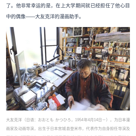
了。他非常幸运的是，在上大学期间就已经担任了他心目
中的偶像——大友克洋的漫画助手。
大友克洋（日语：おおとも かつひろ，1954年4月14日－），为日本漫
画家及动画导演，出生于日本宫城县登米市，代表作为自身担任导演及