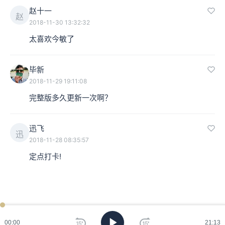
赵十一
赵
2018-11-30 13:32:32
太喜欢今敏了
毕新
2018-11-29 19:11:08
完整版多久更新一次啊？
迅飞
迅
2018-11-28 08:35:57
定点打卡!
ken
已过
期
00:00
21:13