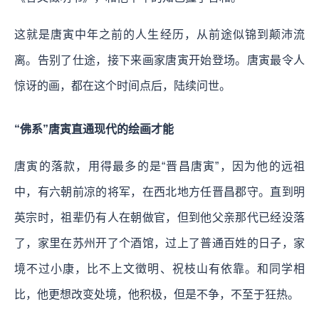
这就是唐寅中年之前的人生经历，从前途似锦到颠沛流
离。告别了仕途，接下来画家唐寅开始登场。唐寅最令人
惊讶的画，都在这个时间点后，陆续问世。
“佛系”唐寅直通现代的绘画才能
唐寅的落款，用得最多的是“晋昌唐寅”，因为他的远祖
中，有六朝前凉的将军，在西北地方任晋昌郡守。直到明
英宗时，祖辈仍有人在朝做官，但到他父亲那代已经没落
了，家里在苏州开了个酒馆，过上了普通百姓的日子，家
境不过小康，比不上文徵明、祝枝山有依靠。和同学相
比，他更想改变处境，他积极，但是不争，不至于狂热。