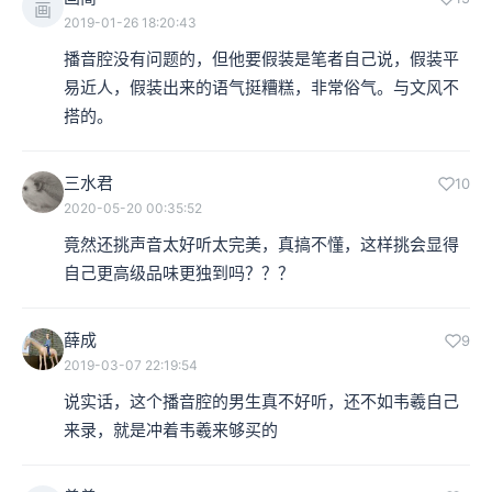
画
2019-01-26 18:20:43
播音腔没有问题的，但他要假装是笔者自己说，假装平
易近人，假装出来的语气挺糟糕，非常俗气。与文风不
搭的。
三水君
10
2020-05-20 00:35:52
竟然还挑声音太好听太完美，真搞不懂，这样挑会显得
自己更高级品味更独到吗？？？
薛成
9
2019-03-07 22:19:54
说实话，这个播音腔的男生真不好听，还不如韦羲自己
来录，就是冲着韦羲来够买的