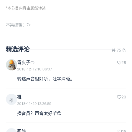
*本节目内容由顾然转述
本集编辑：7x
精选评论
共 75 条
青皮子🍊
28
2018-12-12 10:06:07
转述声音很好听，吐字清晰。
雄
20
雄
2018-11-29 12:26:59
播音员？声音太好听😊
画简
15