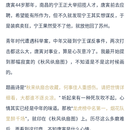
唐寅44岁那年，南昌的宁王正大举招揽人才，唐寅前去应
聘，希望能有所作为，但不久就发现宁王其实想谋反，于
是装疯卖狂，宁王果然受不了他，就放他回了苏州。
青年时代遭遇科举案，中年又碰到宁王谋反事件，两次打
击都这么大，唐寅对事业，算是心灰意冷了。我最开始提
到那幅寂寞的《秋风纨扇图》，不知道是不是这时候画
的。
题画诗是“
秋来纨扇合收藏，何事佳人重感伤。请把世情详
细看，大都谁不逐炎凉。
” 听起来有一种死灰吹不起，心
情其实已经是中年的味道。那枚“
龙虎榜中名第一，烟花队
里醉千场
”，就印在《秋风纨扇图》上。历尽这么多磨难
后，再看到这印章，不知唐寅是什么心情。