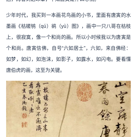
少年时代，我买到一本画花鸟画的小书，里面有唐寅的水
墨画《枯槎鸲（qú）鹆（yù）图》，画中一只八哥在枯枝
上，很寂寞，像一个和尚的画。所以小时候我以为唐寅是
个和尚。唐寅信佛，自号“六如居士”，六如，来自佛经：
如梦，如幻，如泡沫，如影子，如露水，如闪电。要看懂
唐伯虎的画，这至为关键。