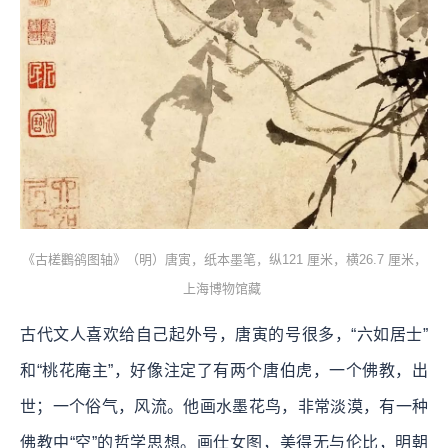
《古槎鸜鹆图轴》（明）唐寅，纸本墨笔，纵121 厘米，横26.7 厘米，
上海博物馆藏
古代文人喜欢给自己起外号，唐寅的号很多，“六如居士”
和“桃花庵主”，好像注定了有两个唐伯虎，一个佛教，出
世；一个俗气，风流。他画水墨花鸟，非常淡漠，有一种
佛教中“空”的哲学思想。画仕女图，美得无与伦比，明朝