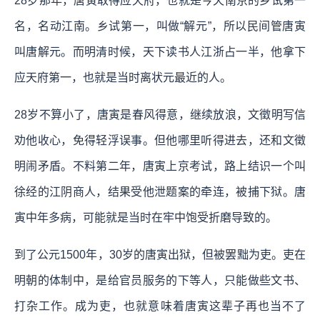
28岁那年，唐寅取得应天府，也就是今天南京的乡试第一
名，名动江南。乡试第一，叫做“解元”，所以民间管唐寅
叫唐解元。而明清时候，天下读书人江浙占一半，他拿下
应天府第一，也就是当时离状元最近的人。
28岁不算小了，唐寅是春风得意，继续放浪，文徵明写信
劝他收心，免得轻浮误事。但他哪里听得进去，还和文徵
明闹矛盾。不料第二年，唐寅上京考试，路上结识一个叫
徐经的江阴商人，结果受他泄题案的牵连，被捕下狱。唐
寅中年多病，可能就是当时在牢中饱受折磨导致的。
到了公元1500年，30岁的唐寅出狱，但被罢黜为吏。吏在
明朝的体制中，是给官员服务的下等人，只能做些文书、
打杂工作。成为吏，也就意味着唐寅这辈子再也当不了