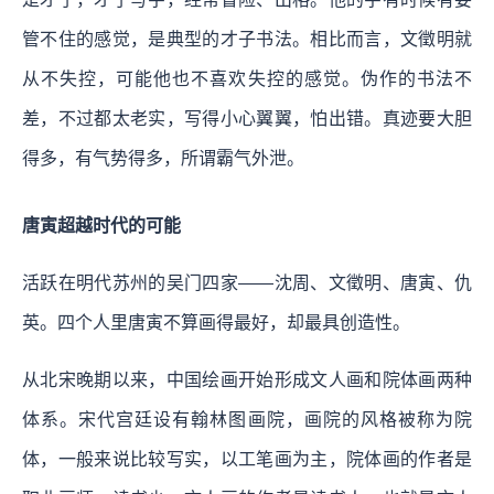
管不住的感觉，是典型的才子书法。相比而言，文徵明就
从不失控，可能他也不喜欢失控的感觉。伪作的书法不
差，不过都太老实，写得小心翼翼，怕出错。真迹要大胆
得多，有气势得多，所谓霸气外泄。
唐寅超越时代的可能
活跃在明代苏州的吴门四家——沈周、文徵明、唐寅、仇
英。四个人里唐寅不算画得最好，却最具创造性。
从北宋晚期以来，中国绘画开始形成文人画和院体画两种
体系。宋代宫廷设有翰林图画院，画院的风格被称为院
体，一般来说比较写实，以工笔画为主，院体画的作者是