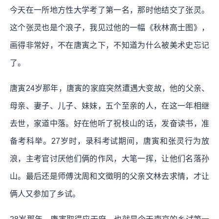
今天在一所地方性大学考了第一名，那时他结交了张灵。
这个张灵也是个浪子，我见过他的一幅《秋林高士图》，
画得非常好，不在唐寅之下，不知道为什么被美术史忘记
了。
唐寅24岁那年，唐寅的家庭突然遭遇大变故，他的父亲、
母亲、妻子、儿子、妹妹，五个至亲的人，在这一年相继
去世，家道中落。好在他听了祝枝山的话，发奋读书，准
备考科举。27岁时，录科考试期间，唐寅和张灵行为放
浪，主考官讨厌他们俩的作风，大笔一挥，让他们名落孙
山。最后还是师傅沈周和文徵明的父亲文林去求情，才让
俩人又参加了乡试。