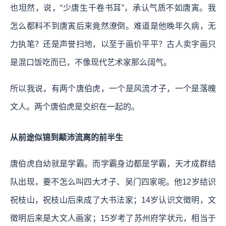
也坦然，说，“少唐生千卷书耳”，承认气质不如唐寅。我
怎么都料不到唐寅后来竟然潦倒。难道是他晚年久病，无
力执笔？还是声誉扫地，以至于画价平平？古人卖字画只
是混口饭吃而已，不像现代艺术家那么阔气。
所以我说，有两个唐伯虎，一个是风流才子，一个是落魄
文人。两个唐伯虎是交织在一起的。
从前途似锦到颠沛流离的前半生
唐伯虎自幼就是学霸。而学霸身边都是学霸，天才成群结
队出现，要不怎么叫四大才子、吴门四家呢。他12岁结识
祝枝山，祝枝山后来成了大书法家；14岁认识文徵明，文
徵明后来是大文人画家；15岁考了苏州府学状元，相当于