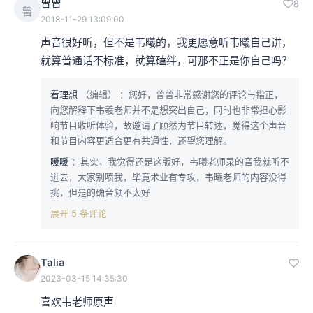
曾曾
8
曾
2018-11-29 13:09:00
声音很好听，但不是韦曦的，我更愿意听韦曦自己讲，
就算普通话不标准，就算磕绊，可那不正是你自己吗？
看理想
（编辑）
：您好，曾曾非常感谢您的评论与指正，
向您解释下韦羲老师并不是想突出自己，同时也非常担心影
响节目收听体验，故邀请了顾然为节目转述，觉得这个声音
和节目内容更适合更有共通性，还望您理解。
暖暖
：其实，我觉得还是这版好，韦曦老师录的音我就听不
进去，大家别喷我，毕竟术业有专攻，韦曦老师的内容没得
挑，但是的确音频不太好
展开 5 条评论
Talia
2023-03-15 14:35:30
喜欢韦老师原声