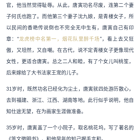
官，他当然觉得耻辱。从此，唐寅功名尽废，连第二个妻
子何氏也跑了。而他第三个妻子沈九娘，是青楼女子，所
以民间的香艳传说倒也不完全无中生有，唐寅自己有印
章：“
龙虎榜中名第一，烟花队里醉千场
”，看上去又狂
傲，又坦然，又自嘲。在古代，说不定青楼女子更像现代
女性，更适合唐寅。总之二人和睦，有了个女儿叫桃笙，
后来嫁给了大书法家王宠的儿子。
31岁时，既然功名已经化为尘土，唐寅就四处游历散心，
去到福建、浙江、江西、湖南等地。此行似乎说明，他自
知仕途无望，在为画家生涯做准备。
35岁时，唐寅盖了一个小院子，取名桃花坞，写了著名的
《答文徵明书》，和他早年的知己握手言和。