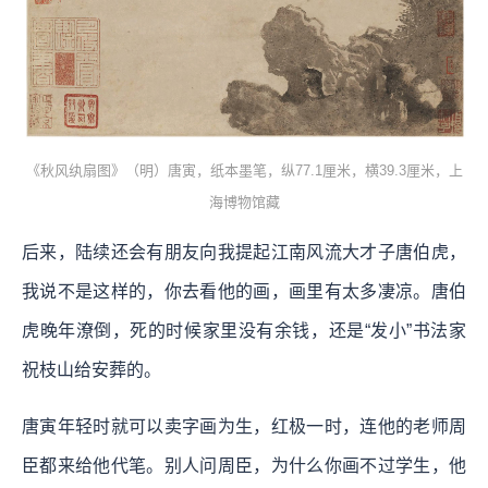
《秋风纨扇图》（明）唐寅，纸本墨笔，纵77.1厘米，横39.3厘米，上
海博物馆藏
后来，陆续还会有朋友向我提起江南风流大才子唐伯虎，
我说不是这样的，你去看他的画，画里有太多凄凉。唐伯
虎晚年潦倒，死的时候家里没有余钱，还是“发小”书法家
祝枝山给安葬的。
唐寅年轻时就可以卖字画为生，红极一时，连他的老师周
臣都来给他代笔。别人问周臣，为什么你画不过学生，他