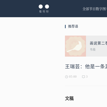
全部节目
数字图
推荐语
画说第二
韦羲
王瑞芸：他是一条
05:00
3
文稿