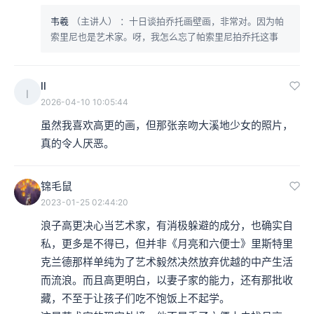
子。
韦羲
（主讲人）
：十日谈拍乔托画壁画，非常对。因为帕
索里尼也是艺术家。呀，我怎么忘了帕索里尼拍乔托这事
但是，这不是艺术家的完整处境。
本集编辑：hyl、小颜
ll
l
2026-04-10 10:05:44
虽然我喜欢高更的画，但那张亲吻大溪地少女的照片，
真的令人厌恶。
锦毛鼠
2023-01-25 02:44:20
浪子高更决心当艺术家，有消极躲避的成分，也确实自
私，更多是不得已，但并非《月亮和六便士》里斯特里
克兰德那样单纯为了艺术毅然决然放弃优越的中产生活
而流浪。而且高更明白，以妻子家的能力，还有那批收
藏，不至于让孩子们吃不饱饭上不起学。
