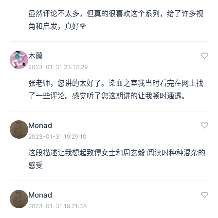
虽然评论不太多，但真的很喜欢这个系列，给了许多视
角和启发，真好🌹
木蘭
2023-01-31 23:10:29
张老师，您讲的太好了。染血之室我当时看完在网上找
了一些评论。感觉听了您这期讲的让我顿时通透。
Monad
2023-01-31 19:29:10
这段描述让我想起致谭女士和周玄毅 阅读时种种混杂的
感受
Monad
2023-01-31 19:21:38