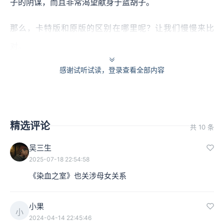
子的阴谋，而且非常渴望献身于蓝胡子。
那么，卡特版和原版的区别在哪里呢？让我们慢慢来比
对。
感谢试听试读，登录查看全部内容
本集编辑：天真、小蒲
精选评论
共 10 条
吴三生
2025-07-18 22:54:58
《染血之室》也关涉母女关系
小果
小
2024-04-14 22:45:46