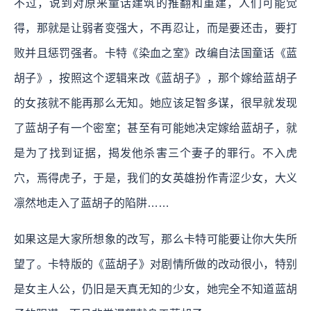
不过，说到对原来童话建筑的推翻和重建，人们可能觉
得，那就是让弱者变强大，不再忍让，而是要还击，要打
败并且惩罚强者。卡特《染血之室》改编自法国童话《蓝
胡子》，按照这个逻辑来改《蓝胡子》，那个嫁给蓝胡子
的女孩就不能再那么无知。她应该足智多谋，很早就发现
了蓝胡子有一个密室；甚至有可能她决定嫁给蓝胡子，就
是为了找到证据，揭发他杀害三个妻子的罪行。不入虎
穴，焉得虎子，于是，我们的女英雄扮作青涩少女，大义
凛然地走入了蓝胡子的陷阱……
如果这是大家所想象的改写，那么卡特可能要让你大失所
望了。卡特版的《蓝胡子》对剧情所做的改动很小，特别
是女主人公，仍旧是天真无知的少女，她完全不知道蓝胡