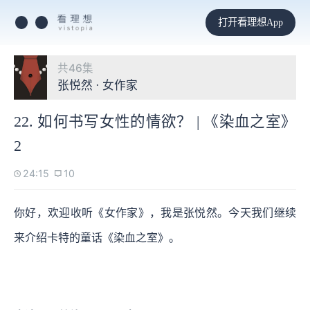
打开看理想App
共46集
张悦然 · 女作家
22. 如何书写女性的情欲？ | 《染血之室》
2
24:15
10
你好，欢迎收听《女作家》，我是张悦然。今天我们继续
来介绍卡特的童话《染血之室》。