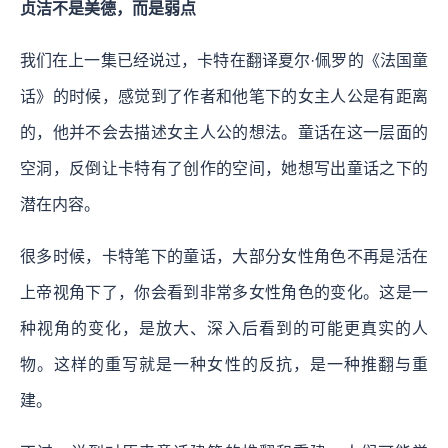
贞洁不是美德，而是弱点
我们在上一集已经说过，卡特在翻译夏尔·佩罗的《法国童
话》的时候，感觉到了作者和他笔下的女主人公是有距离
的，他并不会去描述女主人公的想法。
童话在这一层面的
空洞，反倒让卡特有了创作的空间，她想写出童话之下的
潜在内容。
很多时候，卡特笔下的童话，大部分女性角色不再是活在
上帝视角下了，你会看到非常多女性角色的变化。这是一
种视角的变化，是放大、深入后看到的可能更真实的人
物。
这样的重写就是一种女性的反抗，是一种推翻与重
建。