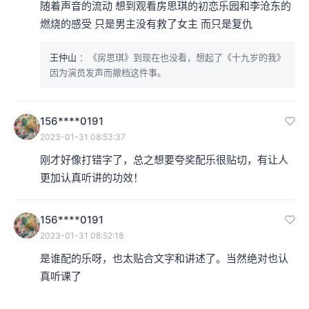
随着声音的流动 想到观看房思琪的初恋乐园和李沧东的
燃烧的感受 只是男主没有救了女主 而只是复仇
王仲山
：《房思琪》到现在也没看，想起了《十九岁的我》
因为演员发声而撤档这件事。
156****0191
2023-01-31 08:53:37
刚才好像打错字了，总之想要夸奖配乐很贴切，有让人
更加认真听讲的功效！
156****0191
2023-01-31 08:52:18
是谁配的乐呀，也太贴合文字和讲述了。当然绝对也认
真听课了