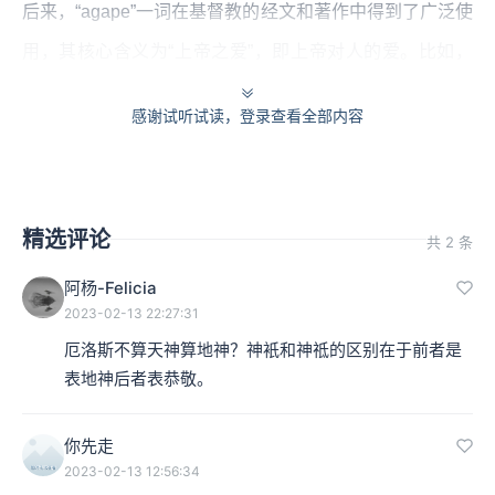
后来，“agape”一词在基督教的经文和著作中得到了广泛使
用，其核心含义为“上帝之爱”，即上帝对人的爱。比如，
在古希腊语的《圣经•新约》中，“神爱世人”（《约翰福
感谢试听试读，登录查看全部内容
音》3:16）这句著名经文中的“爱”就是用“agape”一词来表
达的。同时，“agape”相应也指人对上帝的爱。总之，
“agape”所表达的爱不同于或者说超越了人与人之间的
精选评论
共 2 条
爱。
阿杨-Felicia
作为肉欲之爱的“eros”
2023-02-13 22:27:31
厄洛斯不算天神算地神？神衹和神祗的区别在于前者是
本集编辑：小蝉
表地神后者表恭敬。
你先走
2023-02-13 12:56:34