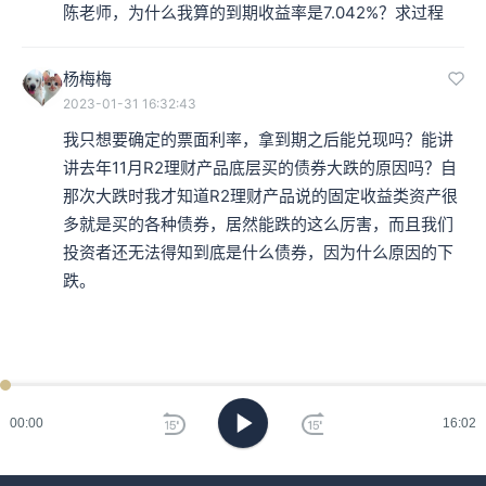
就是贴现率，用这些贴现率分别把未来不同时期的收入转
陈老师，为什么我算的到期收益率是7.042%？求过程
换成今天的价值。当然了，考虑到跟未来不同时期相对应
杨梅梅
的风险和经济状况都会不同，所以一般而言，贴现率会因
2023-01-31 16:32:43
为未来期限的长短而不同。
我只想要确定的票面利率，拿到期之后能兑现吗？能讲
讲去年11月R2理财产品底层买的债券大跌的原因吗？自
本集编辑：小颜、香芋
那次大跌时我才知道R2理财产品说的固定收益类资产很
多就是买的各种债券，居然能跌的这么厉害，而且我们
投资者还无法得知到底是什么债券，因为什么原因的下
跌。
00:00
16:02