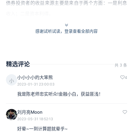
债券投资者的收益来源主要是来自于两个方面：一是利息
收入；二是资本利得。
现在假设你手中有一支1年期零息国债，每一张的面值100
感谢试听试读，登录查看全部内容
块钱。也就是说，这支国债不付利息，只是在1年期满的
时候，你能够得到100块钱现金的支付，这种债券也叫做
贴现债券。当然了，由于是财政部发行的国债，所以不会
精选评论
共 3 条
有违约风险，至少风险不高。
小小小小的大笨熊
4
小
2023-01-31 23:00:03
那么这张债券到底值多少钱呢？它的价值有多高呢？
我是陈老师忠实听众!金融小白，获益匪浅！
为了回答这个问题，我们就需要把未来的100元面值收入
刘月亮Moon
贴现到今天的钱，因为未来的钱没有今天的钱那么值钱。
2023-05-31 18:52:13
因此，我们就需要找到对未来收入作贴现的参照标准，也
好晕~一到计算题就晕乎~
