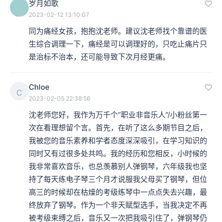
岁月如歌
2023-02-12 13:10:07
同为痛经女孩，抱抱沈老师。建议沈老师找个靠谱的医
生综合调理一下，痛经是可以调理好的，只吃止痛片只
是治标不治本，还可能导致下次月经更痛。
Chloe
C
2023-02-05 22:38:56
沈老师您好，我作为万千个“职业非音乐人”/小粉丝第一
次在看理想留个言。首先，在听了这么多期节目之后，
我被您的音乐素养和学者态度深深吸引，在学习知识的
同时又有过很多处共鸣。我的经历和您相反，小时候的
我非常喜欢音乐，也总羡慕别人弹钢琴，六年级我也坚
持了每天练电子琴三个月才说服我父母买了钢琴，但位
高三的时候却在枯燥的考级练琴中一点点失去兴趣，最
终放弃了钢琴。作为一个非天赋型选手，当我决定不再
被考级束缚之后，音乐又一次把我吸引住了，弹钢琴仍