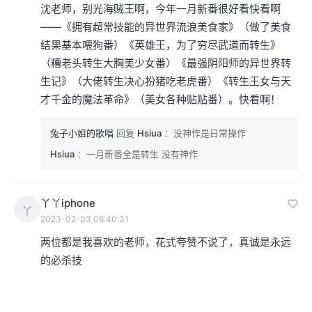
沈老师，别光海贼王啊，今年一月新番很好看快看啊
——《拥有超常技能的异世界流浪美食家》（做了美食
结果基本喂狗番）《英雄王，为了穷尽武道而转生》
（糟老头转生大胸美少女番）《最强阴阳师的异世界转
生记》（大佬转生决心扮猪吃老虎番）《转生王女与天
才千金的魔法革命》（美女各种贴贴番）。快看啊！
兔子小姐的歌唱
回复
Hsiua
：没神作是日常操作
Hsiua
：一月新番全是转生 没有神作
丫丫iphone
丫
2023-02-03 08:40:31
两位都是我喜欢的老师，花式夸赞不说了，真诚是永远
的必杀技