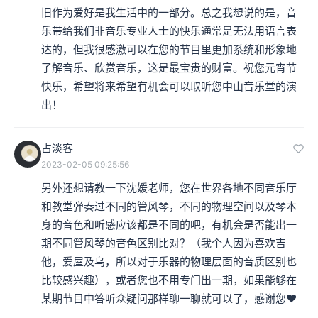
旧作为爱好是我生活中的一部分。总之我想说的是，音
乐带给我们非音乐专业人士的快乐通常是无法用语言表
达的，但我很感激可以在您的节目里更加系统和形象地
了解音乐、欣赏音乐，这是最宝贵的财富。祝您元宵节
快乐，希望将来希望有机会可以取听您中山音乐堂的演
出！
占淡客
2023-02-05 09:25:56
另外还想请教一下沈媛老师，您在世界各地不同音乐厅
和教堂弹奏过不同的管风琴，不同的物理空间以及琴本
身的音色和听感应该都是不同的吧，有机会是否能出一
期不同管风琴的音色区别比对？（我个人因为喜欢吉
他，爱屋及乌，所以对于乐器的物理层面的音质区别也
比较感兴趣），或者您也不用专门出一期，如果能够在
某期节目中答听众疑问那样聊一聊就可以了，感谢您❤️