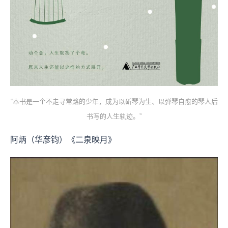
“本书是一个不走寻常路的少年，成为以斫琴为生、以弹琴自愈的琴人后
书写的人生轨迹。”
阿炳（华彦钧）《二泉映月》