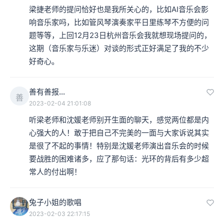
梁捷老师的提问恰好也是我所关心的，比如AI音乐会影
响音乐家吗，比如管风琴演奏家平日里练琴不方便的问
题等等，上回12月23日杭州音乐会我就想现场提问的，
这期（音乐家与乐迷）对谈的形式正好满足了我的不少
好奇心。
善有善报…
善
2023-02-04 21:01:08
听梁老师和沈媛老师别开生面的聊天，感觉两位都是内
心强大的人！敢于把自己不完美的一面与大家诉说其实
是很了不起的事情！特别是沈媛老师演出音乐会的时候
要战胜的困难诸多，应了那句话：光环的背后有多少超
常人的付出啊！
兔子小姐的歌唱
2023-02-03 22:17:15