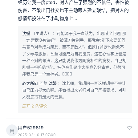
经历让我一度ptsd，对人产生了强烈的不信任，害怕被
伤害，不敢出门社交也不主动跟人建立联结，把对人的
感情都投注在了小动物身上…
沈媛
（主讲人）
：可能源于我一直认为，出现某个问题“那
一定是我没有做好”。被藏刀片割手，那我会想“下次要如何
与竞争对手成为朋友，而不是敌人”。但这样肯定也避免不
了歹毒与恶意，甚至可能成为自我谴责，这在心理学上也是
一种不对的做法，这只能说我作为同病相怜的病友，自己胡
乱抓一把吃的“药”。被你夸作是小太阳真的好幸福，但很可
能我只是一个幸存者。🧗‍♀️🙇‍♀️
心之所向
回复
沈媛
：沈老师，我想问一直这样想会不会让
自己压力挺大的啊。能看得出来老师对自己严格要求，对别
人都是抱有最大的善意。
展开 2 条评论
用户529819
用
2025-02-10 17:07:00