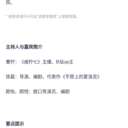
宾。
* 视频资源可于B站“读客熊猫君”上搜索观看。
主持人与嘉宾简介
曹柠：《咸柠七》主播、B站up主
徐磊：导演、编剧，代表作《平原上的夏洛克》
颜怡、颜悦：脱口秀演员、编剧
要点提示