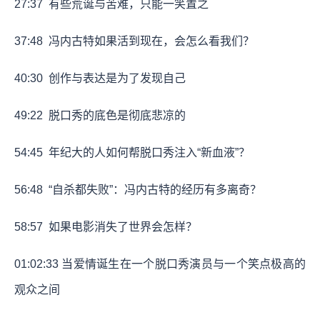
27:37
有些荒诞与苦难，只能一笑置之
37:48
冯内古特如果活到现在，会怎么看我们？
40:30
创作与表达是为了发现自己
49:22
脱口秀的底色是彻底悲凉的
54:45
年纪大的人如何帮脱口秀注入“新血液”？
56:48
“自杀都失败”：冯内古特的经历有多离奇？
58:57
如果电影消失了世界会怎样？
01:02:33
当爱情诞生在一个脱口秀演员与一个笑点极高的
观众之间