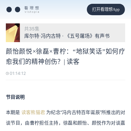
打开看理想App
共35集
库尔特·冯内古特 · 《五号屠场》有声书
颜怡颜悦×徐磊×曹柠：“地狱笑话”如何疗
愈我们的精神创伤？| 读客
01:14:12
节目说明
本期是
读客熊猫君
为纪念“冯内古特百年诞辰”所推出的对
谈节目，由曹柠担任主持，徐磊和颜怡、颜悦作为对谈嘉