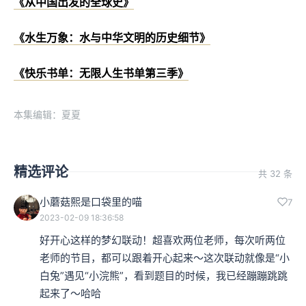
《从中国出发的全球史》
《水生万象：水与中华文明的历史细节》
《快乐书单：无限人生书单第三季》
本集编辑：夏夏
精选评论
共 32 条
小蘑菇熙是口袋里的喵
7
2023-02-09 18:36:58
好开心这样的梦幻联动！超喜欢两位老师，每次听两位
老师的节目，都可以跟着开心起来～这次联动就像是“小
白兔”遇见“小浣熊”，看到题目的时候，我已经蹦蹦跳跳
起来了～哈哈