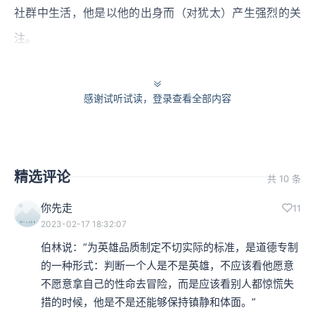
社群中生活，他是以他的出身而（对犹太）产生强烈的关
注。
那么人们认为，伯林的这样一种生活情境或者生活中的记
感谢试听试读，登录查看全部内容
忆元素的多样性，（对）他在理解现代生活、尤其在理解
古今维度的生活中自由主义的特征，会发生非常复杂而交
错、微妙且相互冲突的影响。
精选评论
共 10 条
但伯林在现代政治观念史中的象征性，可能并不是来自于
你先走
11
他的出身背景、生活状态，以及他个人思想世界中相互冲
2023-02-17 18:32:07
突并协调起来的这些背景因素。可以说，伯林在现代政治
伯林说：“为英雄品质制定不切实际的标准，是道德专制
观念史中的象征性，从大致三个方面体现出来，而不是
的一种形式：判断一个人是不是英雄，不应该看他愿意
不愿意拿自己的性命去冒险，而是应该看别人都惊慌失
（体现在）他的生活背景，生活背景只能作为一个背景来
措的时候，他是不是还能够保持镇静和体面。”

对待。