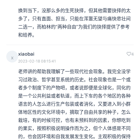
换到当下，没那么多的生死抉择，但其他需要抉择的太
哪三个方面呢？第一，伯林毫无疑问是当代自由主义思想
多了，只有直面、担当，只能在浑噩无望与痛快悲壮间
二选一，而柏林的“两种自由”为我们的抉择提供了参考
史上对自由进行类型归纳而最为引人注目、流传最为广
和给养。
泛，因而他的两种自由的概念已经变成了人们理解古今自
由，或者至少是在现代背景下理解两种形态的自由，一个
xiaobai
4
x
最重要的、最明晰的命题的思想家。
2023-02-18 08:15:41
老师讲的帮助我理解了一些现代社会现象。我完全没学
习过政治、哲学甚至系统的历史。社会现象也是一个或
本集编辑：天真、ZY
者多个制度下的产物吧，或者说即便是全球化，同化的
是一个公共利益或者轨道，而上下车的各个地区的各种
语言的人怎么进行生产包装或者消化，又要进入到小群
体地区性的文化环境中，摘取了自由共享的种子，怎么
栽培，有的时候可控，也有未预料到的因素，你想吃到
的果实，按照积极说明操作而为之，但个人体感是不同
的，也会因环境和自我发展发生变化。主观积极的保持